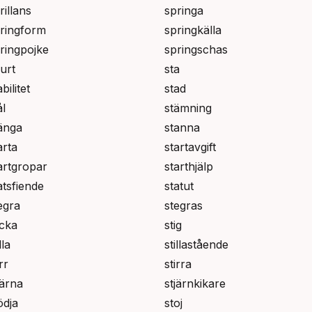
rillans
springa
ringform
springkälla
ringpojke
springschas
urt
sta
abilitet
stad
ål
stämning
änga
stanna
arta
startavgift
artgropar
starthjälp
atsfiende
statut
egra
stegras
icka
stig
lla
stillastående
rr
stirra
järna
stjärnkikare
ödja
stoj