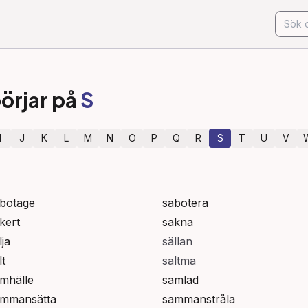
örjar på
S
I
J
K
L
M
N
O
P
Q
R
S
T
U
V
botage
sabotera
kert
sakna
lja
sällan
lt
saltma
mhälle
samlad
ammansätta
sammanstråla