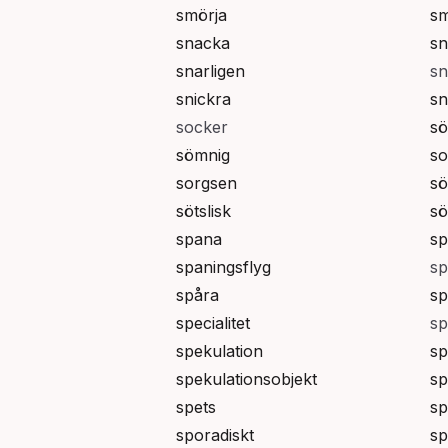
smörja
sm
snacka
sn
snarligen
sn
snickra
s
socker
sö
sömnig
so
sorgsen
sö
sötslisk
sö
spana
sp
spaningsflyg
sp
spåra
sp
specialitet
sp
spekulation
sp
spekulationsobjekt
sp
spets
sp
sporadiskt
sp