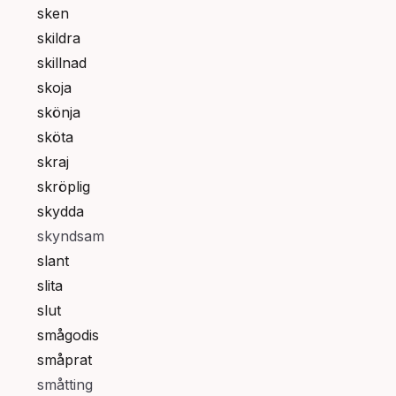
sken
skildra
skillnad
skoja
skönja
sköta
skraj
skröplig
skydda
skyndsam
slant
slita
slut
smågodis
småprat
småtting