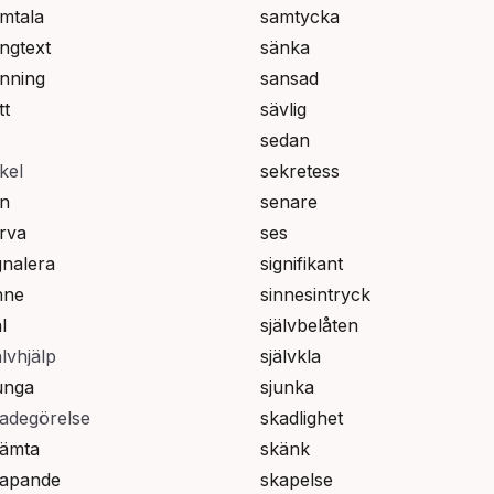
mtala
samtycka
ngtext
sänka
nning
sansad
tt
sävlig
sedan
kel
sekretess
n
senare
rva
ses
gnalera
signifikant
nne
sinnesintryck
l
självbelåten
älvhjälp
självkla
unga
sjunka
adegörelse
skadlighet
ämta
skänk
kapande
skapelse