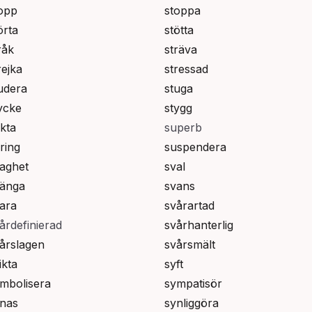
opp
stoppa
örta
stötta
råk
sträva
rejka
stressad
udera
stuga
ycke
stygg
kta
superb
ring
suspendera
aghet
sval
änga
svans
ara
svårartad
årdefinierad
svårhanterlig
årslagen
svårsmält
ikta
syft
mbolisera
sympatisör
nas
synliggöra