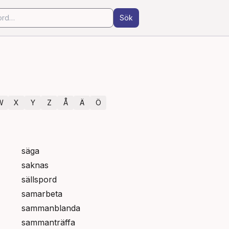
Sök
W
X
Y
Z
Å
Ä
Ö
säga
saknas
sällspord
samarbeta
sammanblanda
sammanträffa