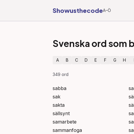
Showusthecode
A–Ö
Svenska ord som b
A
B
C
D
E
F
G
H
349
ord
sabba
sa
sak
sä
sakta
sä
sällsynt
sa
samarbete
sa
sammanfoga
s