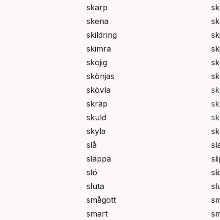
skarp
sk
skena
sk
skildring
ski
skimra
sk
skojig
s
skönjas
sk
skövla
sk
skräp
s
skuld
sk
skyla
sk
slå
sl
släppa
sl
slö
sl
sluta
sl
smågott
sm
smart
sm