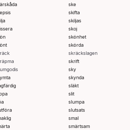
ärskåda
ske
epsis
skifta
lja
skiljas
issera
skoj
kön
skönhet
önt
skörda
räck
skräckslagen
kräpma
skrift
umgodis
sky
ymta
skynda
agfärdig
släkt
ippa
slit
öa
slumpa
utföra
slutsats
aklig
smal
ärta
smärtsam