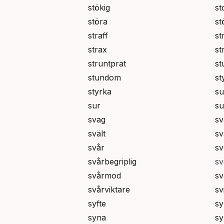
stökig
st
störa
st
straff
st
strax
st
struntprat
st
stundom
st
styrka
su
sur
su
svag
sv
svält
sv
svår
sv
svårbegriplig
sv
svårmod
sv
svårviktare
sv
syfte
sy
syna
sy