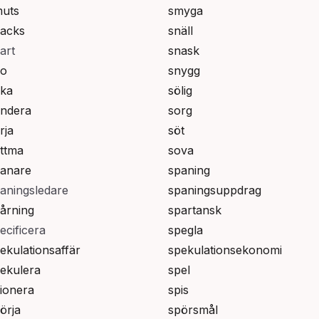
uts
smyga
acks
snäll
art
snask
no
snygg
ka
sölig
ndera
sorg
rja
söt
ttma
sova
anare
spaning
aningsledare
spaningsuppdrag
årning
spartansk
ecificera
spegla
ekulationsaffär
spekulationsekonomi
ekulera
spel
ionera
spis
örja
spörsmål