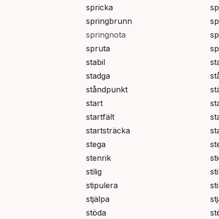
spricka
sp
springbrunn
sp
springnota
sp
spruta
sp
stabil
st
stadga
st
ståndpunkt
st
start
st
startfält
st
startsträcka
st
stega
st
stenrik
st
stilig
sti
stipulera
sti
stjälpa
st
stöda
st