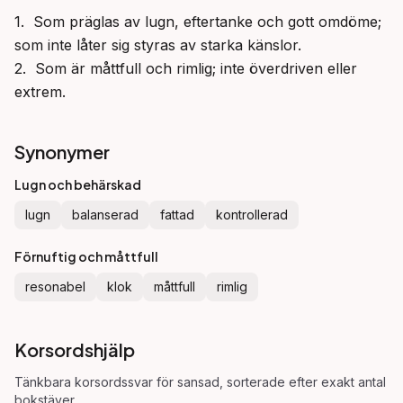
1.  Som präglas av lugn, eftertanke och gott omdöme; 
som inte låter sig styras av starka känslor.

2.  Som är måttfull och rimlig; inte överdriven eller 
extrem.
Synonymer
Lugn och behärskad
lugn
balanserad
fattad
kontrollerad
Förnuftig och måttfull
resonabel
klok
måttfull
rimlig
Korsordshjälp
Tänkbara korsordssvar för
sansad
, sorterade efter exakt antal
bokstäver.