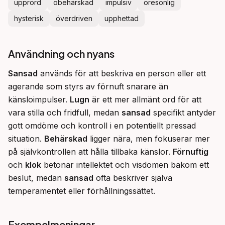
upprörd
obehärskad
impulsiv
oresonlig
hysterisk
överdriven
upphettad
Användning och nyans
Sansad
 används för att beskriva en person eller ett 
agerande som styrs av förnuft snarare än 
känsloimpulser. 
Lugn
 är ett mer allmänt ord för att 
vara stilla och fridfull, medan 
sansad
 specifikt antyder 
gott omdöme och kontroll i en potentiellt pressad 
situation. 
Behärskad
 ligger nära, men fokuserar mer 
på självkontrollen att hålla tillbaka känslor. 
Förnuftig
och 
klok
 betonar intellektet och visdomen bakom ett 
beslut, medan 
sansad
 ofta beskriver själva 
temperamentet eller förhållningssättet.
Exempelmeningar