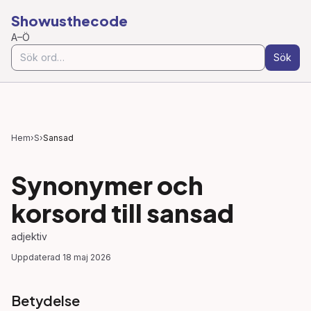
Showusthecode
A–Ö
Sök
Hem
›
S
›
Sansad
Synonymer och
korsord till
sansad
adjektiv
Uppdaterad
18 maj 2026
Betydelse