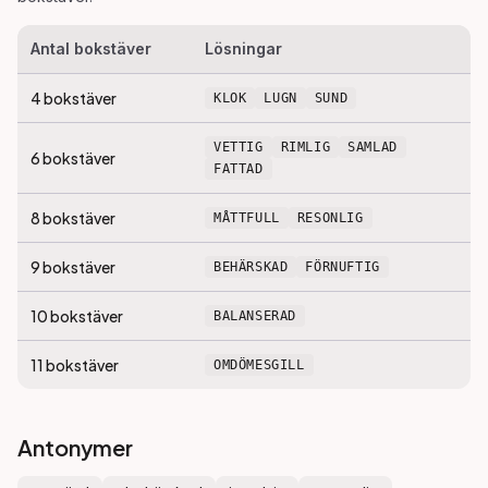
Antal bokstäver
Lösningar
4
bokstäver
KLOK
LUGN
SUND
VETTIG
RIMLIG
SAMLAD
6
bokstäver
FATTAD
8
bokstäver
MÅTTFULL
RESONLIG
9
bokstäver
BEHÄRSKAD
FÖRNUFTIG
10
bokstäver
BALANSERAD
11
bokstäver
OMDÖMESGILL
Antonymer