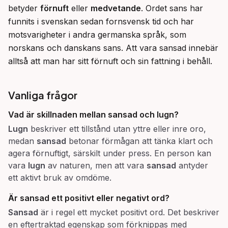
betyder 
förnuft
 eller 
medvetande
. Ordet sans har 
funnits i svenskan sedan fornsvensk tid och har 
motsvarigheter i andra germanska språk, som 
norskans och danskans sans. Att vara sansad innebär 
alltså att man har sitt förnuft och sin fattning i behåll.
Vanliga frågor
Vad är skillnaden mellan
sansad
och
lugn
?
Lugn
beskriver ett tillstånd utan yttre eller inre oro,
medan
sansad
betonar förmågan att tänka klart och
agera förnuftigt, särskilt under press. En person kan
vara
lugn
av naturen, men att vara
sansad
antyder
ett aktivt bruk av omdöme.
Är
sansad
ett positivt eller negativt ord?
Sansad
är i regel ett mycket positivt ord. Det beskriver
en eftertraktad egenskap som förknippas med