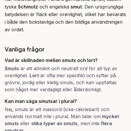
tyska 
Schmutz
 och engelska 
smut
. Den ursprungliga 
betydelsen är fläck eller orenlighet, vilket har bevarats 
i både den bokstavliga och den bildliga användningen 
av ordet.
Vanliga frågor
Vad är skillnaden mellan
smuts
och
lort
?
Smuts
är ett allmänt och neutralt ord för all typ av
orenlighet.
Lort
är ofta mer specifikt och syftar på
grövre, jordig eller kletig smuts, och kan uppfattas
som något mer vardagligt eller ålderdomligt.
Kan man säga
smutsar
i plural?
Nej, smuts är ett massord (icke-räknebart) och
används normalt inte i plural. Man talar om
mycket
smuts
eller
olika typer av smuts
, men inte
flera
smutsar
.