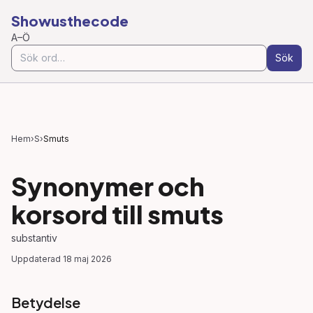
Showusthecode
A–Ö
Sök
Hem
›
S
›
Smuts
Synonymer och
korsord till
smuts
substantiv
Uppdaterad
18 maj 2026
Betydelse