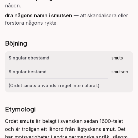
någon.
dra någons namn i
smutsen
—
att skandalisera eller
förstöra någons rykte.
Böjning
Singular obestämd
smuts
Singular bestämd
smutsen
(Ordet
smuts
används i regel inte i plural.)
Etymologi
Ordet 
smuts
 är belagt i svenskan sedan 1600-talet 
och är troligen ett lånord från lågtyskans 
smut
. Det 
har motsvarigheter i andra germanska språk, såsom 