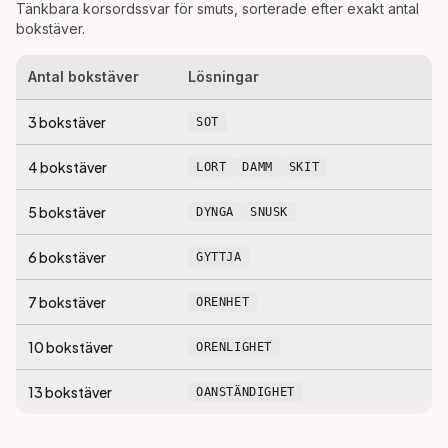
Tänkbara korsordssvar för
smuts
, sorterade efter exakt antal
bokstäver.
Antal bokstäver
Lösningar
3
bokstäver
SOT
4
bokstäver
LORT
DAMM
SKIT
5
bokstäver
DYNGA
SNUSK
6
bokstäver
GYTTJA
7
bokstäver
ORENHET
10
bokstäver
ORENLIGHET
13
bokstäver
OANSTÄNDIGHET