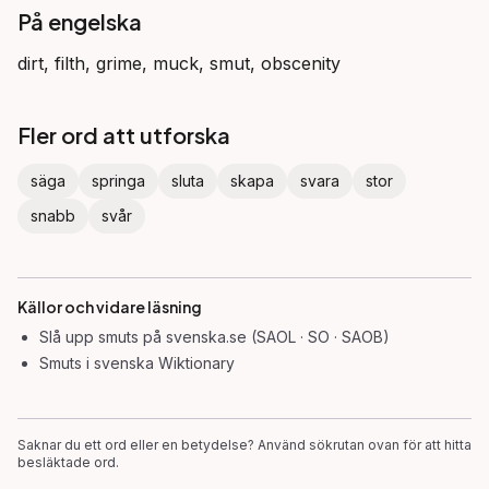
På engelska
dirt, filth, grime, muck, smut, obscenity
Fler ord att utforska
säga
springa
sluta
skapa
svara
stor
snabb
svår
Källor och vidare läsning
Slå upp
smuts
på svenska.se (SAOL · SO · SAOB)
Smuts
i svenska Wiktionary
Saknar du ett ord eller en betydelse? Använd sökrutan ovan för att hitta
besläktade ord.