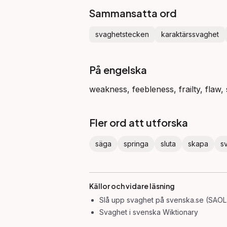
Sammansatta ord
svaghetstecken
karaktärssvaghet
På engelska
weakness, feebleness, frailty, flaw,
Fler ord att utforska
säga
springa
sluta
skapa
s
Källor och vidare läsning
Slå upp
svaghet
på svenska.se (SAOL 
Svaghet
i svenska Wiktionary