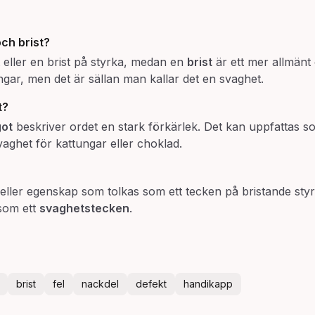
och
brist
?
 eller en brist på styrka, medan en
brist
är ett mer allmänt
engar, men det är sällan man kallar det en svaghet.
t?
got
beskriver ordet en stark förkärlek. Det kan uppfattas s
ghet för kattungar eller choklad.
eller egenskap som tolkas som ett tecken på bristande styr
 som ett
svaghetstecken
.
brist
fel
nackdel
defekt
handikapp