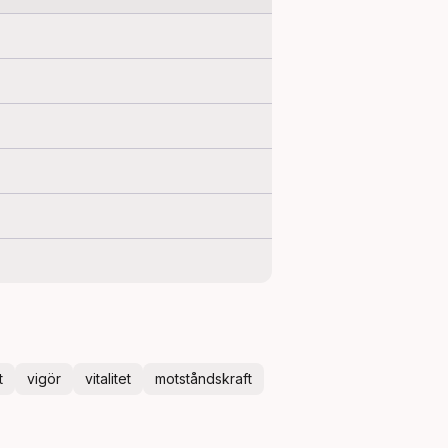
t
vigör
vitalitet
motståndskraft