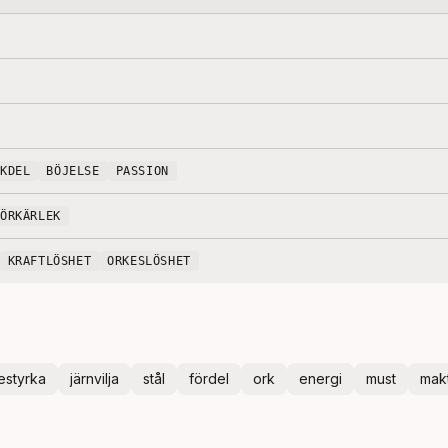
CKDEL
BÖJELSE
PASSION
FÖRKÄRLEK
KRAFTLÖSHET
ORKESLÖSHET
jestyrka
järnvilja
stål
fördel
ork
energi
must
mak