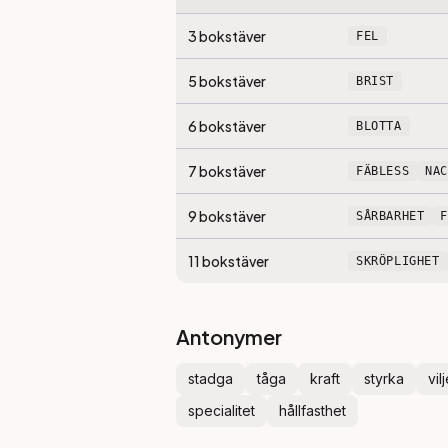
3
bokstäver
FEL
5
bokstäver
BRIST
6
bokstäver
BLOTTA
7
bokstäver
FÄBLESS
NA
9
bokstäver
SÅRBARHET
11
bokstäver
SKRÖPLIGHET
Antonymer
stadga
tåga
kraft
styrka
vil
specialitet
hållfasthet