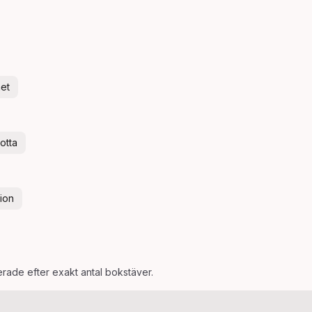
het
lotta
ion
terade efter exakt antal bokstäver.