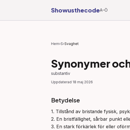
Showusthecode
A–Ö
Hem
›
S
›
Svaghet
Synonymer och 
substantiv
Uppdaterad
18 maj 2026
Betydelse
1. Tillstånd av bristande fysisk, psyk
2. En bristfällighet, sårbar punkt el
3. En stark förkärlek för eller oför