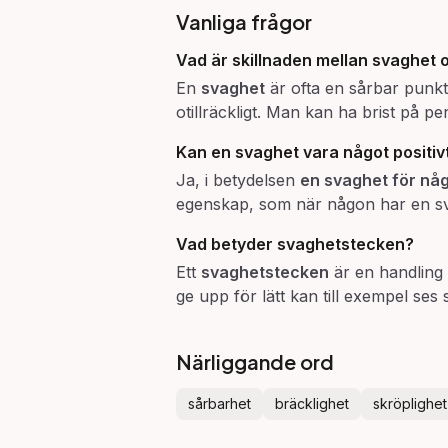
Vanliga frågor
Vad är skillnaden mellan
svaghet
En
svaghet
är ofta en sårbar punkt
otillräckligt. Man kan ha brist på p
Kan en
svaghet
vara något positiv
Ja, i betydelsen
en svaghet för nå
egenskap, som när någon har en sva
Vad betyder
svaghetstecken
?
Ett
svaghetstecken
är en handling 
ge upp för lätt kan till exempel ses
Närliggande ord
sårbarhet
bräcklighet
skröplighet