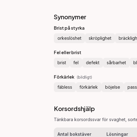
Synonymer
Brist på styrka
orkeslöshet
skröplighet
bräcklig
Fel eller brist
brist
fel
defekt
sårbarhet
b
Förkärlek
(
bildligt
)
fäbless
förkärlek
böjelse
pass
Korsordshjälp
Tänkbara korsordssvar för
svaghet
, sor
Antal bokstäver
Lösningar