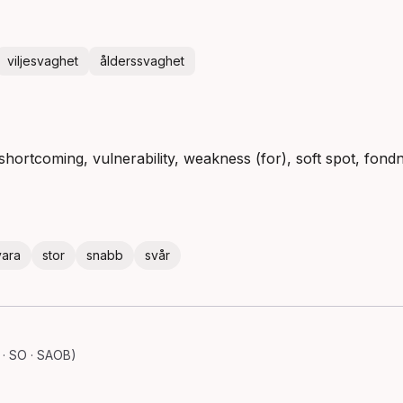
viljesvaghet
ålderssvaghet
 shortcoming, vulnerability, weakness (for), soft spot, fond
vara
stor
snabb
svår
· SO · SAOB)