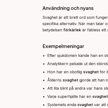
Användning och nyans
Svaghet är ett brett ord som funger
specifika alternativ. När man talar o
betydelsen 
förkärlek
 är fäbless ett
Exempelmeningar
Efter sjukdomen kände han en s
Analytikern pekade ut den störs
Hon har en obotlig
svaghet
för i
Ålderns
svaghet
gjorde att han i
Att lita blint på andra var hans s
Varje superhjälte har en
svaghet
Systemets enda
svaghet
var att