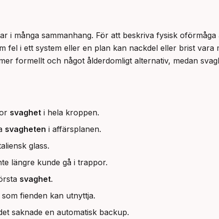
ar i många sammanhang. För att beskriva fysisk oförmåga är
m fel i ett system eller en plan kan nackdel eller brist vara
 mer formellt och något ålderdomligt alternativ, medan svaghe
tor
svaghet
i hela kroppen.
ta
svagheten
i affärsplanen.
taliensk glass.
nte längre kunde gå i trappor.
törsta
svaghet
.
som fienden kan utnyttja.
 det saknade en automatisk backup.