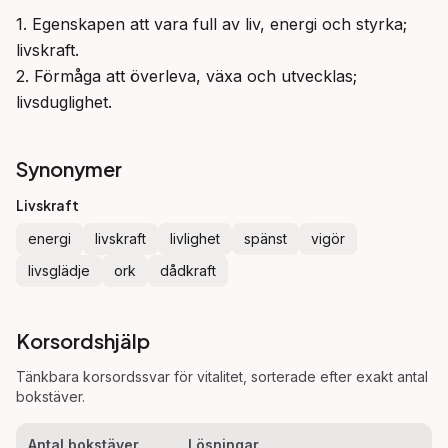
1. Egenskapen att vara full av liv, energi och styrka; 
livskraft.

2. Förmåga att överleva, växa och utvecklas; 
livsduglighet.
Synonymer
Livskraft
energi
livskraft
livlighet
spänst
vigör
livsglädje
ork
dådkraft
Korsordshjälp
Tänkbara korsordssvar för
vitalitet
, sorterade efter exakt antal
bokstäver.
Antal bokstäver
Lösningar