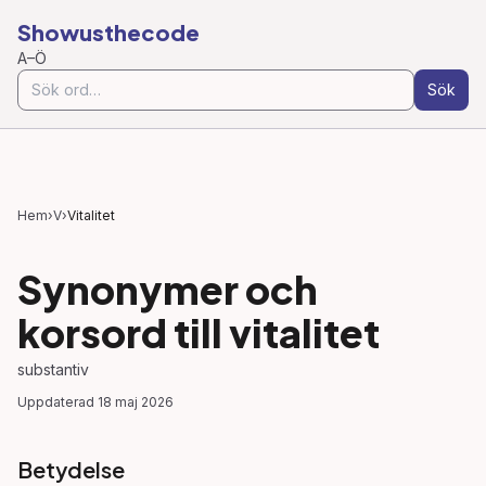
Showusthecode
A–Ö
Sök
Hem
›
V
›
Vitalitet
Synonymer och
korsord till
vitalitet
substantiv
Uppdaterad
18 maj 2026
Betydelse