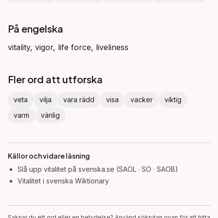
På engelska
vitality, vigor, life force, liveliness
Fler ord att utforska
veta
vilja
vara rädd
visa
vacker
viktig
varm
vänlig
Källor och vidare läsning
Slå upp
vitalitet
på svenska.se (SAOL · SO · SAOB)
Vitalitet
i svenska Wiktionary
Saknar du ett ord eller en betydelse? Använd sökrutan ovan för att hitta