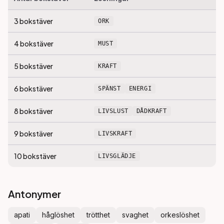
3
bokstäver
ORK
4
bokstäver
MUST
5
bokstäver
KRAFT
6
bokstäver
SPÄNST
ENERGI
8
bokstäver
LIVSLUST
DÅDKRAFT
9
bokstäver
LIVSKRAFT
10
bokstäver
LIVSGLÄDJE
Antonymer
apati
håglöshet
trötthet
svaghet
orkeslöshet