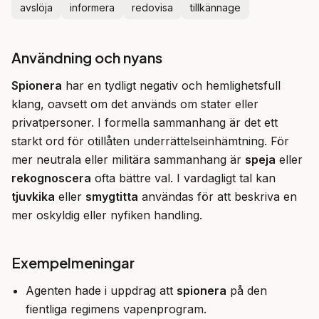
avslöja
informera
redovisa
tillkännage
Användning och nyans
Spionera
 har en tydligt negativ och hemlighetsfull 
klang, oavsett om det används om stater eller 
privatpersoner. I formella sammanhang är det ett 
starkt ord för otillåten underrättelseinhämtning. För 
mer neutrala eller militära sammanhang är 
speja
 eller 
rekognoscera
 ofta bättre val. I vardagligt tal kan 
tjuvkika
 eller 
smygtitta
 användas för att beskriva en 
mer oskyldig eller nyfiken handling.
Exempelmeningar
Agenten hade i uppdrag att
spionera
på den
fientliga regimens vapenprogram.