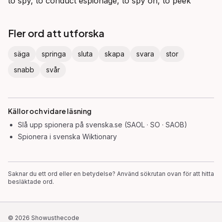
to spy, to conduct espionage, to spy on, to peek
Fler ord att utforska
säga
springa
sluta
skapa
svara
stor
snabb
svår
Källor och vidare läsning
Slå upp
spionera
på svenska.se (SAOL · SO · SAOB)
Spionera
i svenska Wiktionary
Saknar du ett ord eller en betydelse? Använd sökrutan ovan för att hitta
besläktade ord.
©
2026
Showusthecode