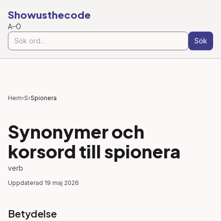
Showusthecode
A–Ö
Sök
Hem
›
S
›
Spionera
Synonymer och
korsord till
spionera
verb
Uppdaterad
19 maj 2026
Betydelse