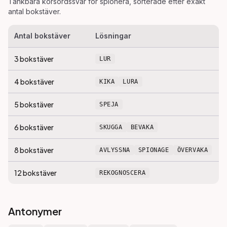
Tänkbara korsordssvar för
spionera
, sorterade efter exakt
antal bokstäver.
Antal bokstäver
Lösningar
3
bokstäver
LUR
4
bokstäver
KIKA
LURA
5
bokstäver
SPEJA
6
bokstäver
SKUGGA
BEVAKA
8
bokstäver
AVLYSSNA
SPIONAGE
ÖVERVAKA
12
bokstäver
REKOGNOSCERA
Antonymer