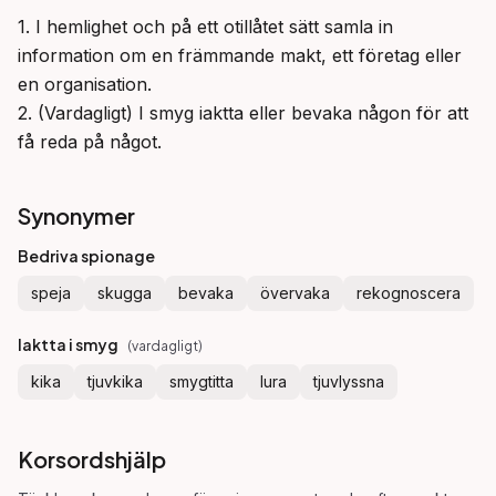
1. I hemlighet och på ett otillåtet sätt samla in 
information om en främmande makt, ett företag eller 
en organisation.

2. (Vardagligt) I smyg iaktta eller bevaka någon för att 
få reda på något.
Synonymer
Bedriva spionage
speja
skugga
bevaka
övervaka
rekognoscera
Iaktta i smyg
(
vardagligt
)
kika
tjuvkika
smygtitta
lura
tjuvlyssna
Korsordshjälp