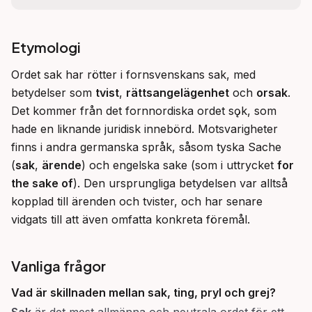
Etymologi
Ordet sak har rötter i fornsvenskans sak, med 
betydelser som 
tvist
, 
rättsangelägenhet
 och 
orsak
. 
Det kommer från det fornnordiska ordet sǫk, som 
hade en liknande juridisk innebörd. Motsvarigheter 
finns i andra germanska språk, såsom tyska Sache 
(
sak
, 
ärende
) och engelska sake (som i uttrycket 
for 
the sake of
). Den ursprungliga betydelsen var alltså 
kopplad till ärenden och tvister, och har senare 
vidgats till att även omfatta konkreta föremål.
Vanliga frågor
Vad är skillnaden mellan
sak
,
ting
,
pryl
och
grej
?