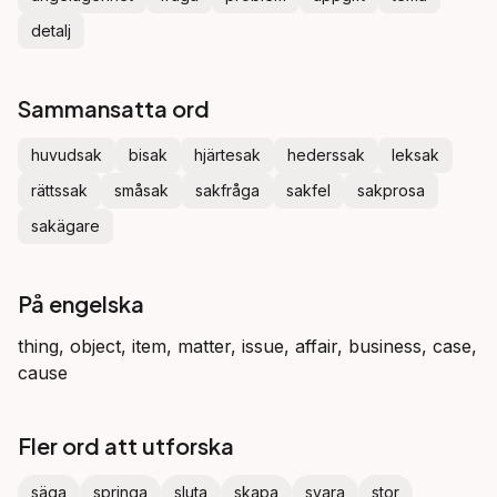
detalj
Sammansatta ord
huvudsak
bisak
hjärtesak
hederssak
leksak
rättssak
småsak
sakfråga
sakfel
sakprosa
sakägare
På engelska
thing, object, item, matter, issue, affair, business, case,
cause
Fler ord att utforska
säga
springa
sluta
skapa
svara
stor