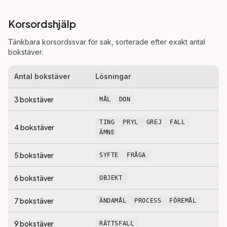
Korsordshjälp
Tänkbara korsordssvar för
sak
, sorterade efter exakt antal
bokstäver.
Antal bokstäver
Lösningar
3
bokstäver
MÅL
DON
TING
PRYL
GREJ
FALL
4
bokstäver
ÄMNE
5
bokstäver
SYFTE
FRÅGA
6
bokstäver
OBJEKT
7
bokstäver
ÄNDAMÅL
PROCESS
FÖREMÅL
9
bokstäver
RÄTTSFALL