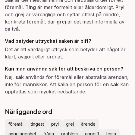
Sak
är det mest allmänna och neutrala ordet för ett
föremål.
Ting
är mer formellt eller ålderdomligt.
Pryl
och
grej
är vardagliga och syftar oftast på mindre,
konkreta föremål, där
grej
är det mest informella av
de två.
Vad betyder uttrycket
saken är biff
?
Det är ett vardagligt uttryck som betyder att något är
klart, avgjort eller ordnat.
Kan man använda
sak
för att beskriva en person?
Nej,
sak
används för föremål eller abstrakta ärenden,
inte för människor. Att kalla en person för en
sak
kan
uppfattas som mycket nedsättande.
Närliggande ord
föremål
tingest
pryl
grej
ärende
angelägenhet
fråga
problem
uppgift
tema