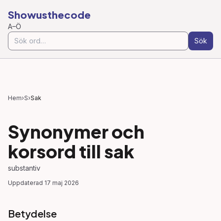
Showusthecode
A–Ö
Sök
Hem
›
S
›
Sak
Synonymer och
korsord till
sak
substantiv
Uppdaterad
17 maj 2026
Betydelse