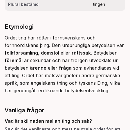
Plural bestämd
tingen
Etymologi
Ordet ting har rötter i fornsvenskans och 
fornnordiskans þing. Den ursprungliga betydelsen var 
folkförsamling
, 
domstol
 eller 
rättssak
. Betydelsen 
föremål
 är sekundär och har troligen utvecklats ur 
betydelsen 
ärende
 eller 
fråga
 som avhandlades vid 
ett ting. Ordet har motsvarigheter i andra germanska 
språk, som engelskans thing och tyskans Ding, vilka 
har genomgått en liknande betydelseutveckling.
Vanliga frågor
Vad är skillnaden mellan
ting
och
sak
?
Sak
är det vanligaste och mest neutrala ordet för ett