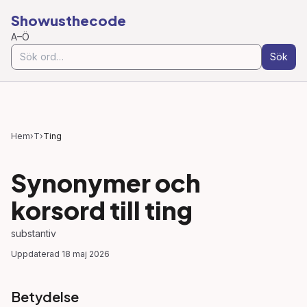
Showusthecode
A–Ö
Sök
Hem
›
T
›
Ting
Synonymer och
korsord till
ting
substantiv
Uppdaterad
18 maj 2026
Betydelse