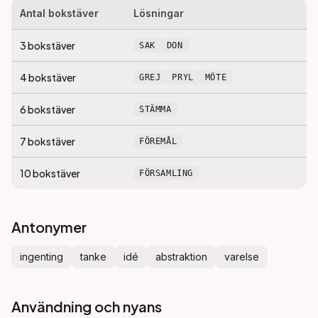
Antal bokstäver
Lösningar
3
bokstäver
SAK
DON
4
bokstäver
GREJ
PRYL
MÖTE
6
bokstäver
STÄMMA
7
bokstäver
FÖREMÅL
10
bokstäver
FÖRSAMLING
Antonymer
ingenting
tanke
idé
abstraktion
varelse
Användning och nyans