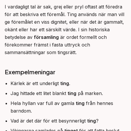
I vardagligt tal är sak, grej eller pryl oftast att föredra 
för att beskriva ett föremål. Ting används när man vill 
ge föremålet en viss dignitet, eller när det är gammalt, 
okänt eller har ett särskilt värde. I sin historiska 
betydelse av 
församling
 är ordet formellt och 
förekommer främst i fasta uttryck och 
sammansättningar som tingsrätt.
Exempelmeningar
Kärlek är ett underligt
ting
.
Jag hittade ett litet blankt
ting
på marken.
Hela hyllan var full av gamla
ting
från hennes
barndom.
Vad är det där för ett besynnerligt
ting
?
Vikingarna samlades på
tinget
för att fatta beslut