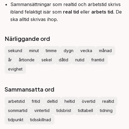
Sammansättningar som realtid och arbetstid skrivs
ibland felaktigt isär som
real tid
eller
arbets tid
. De
ska alltid skrivas ihop.
Närliggande ord
sekund
minut
timme
dygn
vecka
månad
år
årtionde
sekel
dåtid
nutid
framtid
evighet
Sammansatta ord
arbetstid
fritid
deltid
heltid
övertid
realtid
sommartid
vintertid
tidsbrist
tidtabell
tidning
tidpunkt
tidsskillnad