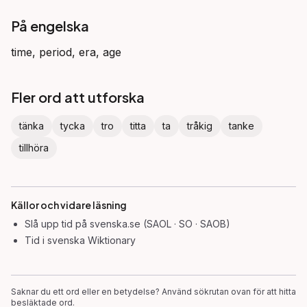
På engelska
time, period, era, age
Fler ord att utforska
tänka
tycka
tro
titta
ta
tråkig
tanke
tillhöra
Källor och vidare läsning
Slå upp
tid
på svenska.se (SAOL · SO · SAOB)
Tid
i svenska Wiktionary
Saknar du ett ord eller en betydelse? Använd sökrutan ovan för att hitta
besläktade ord.