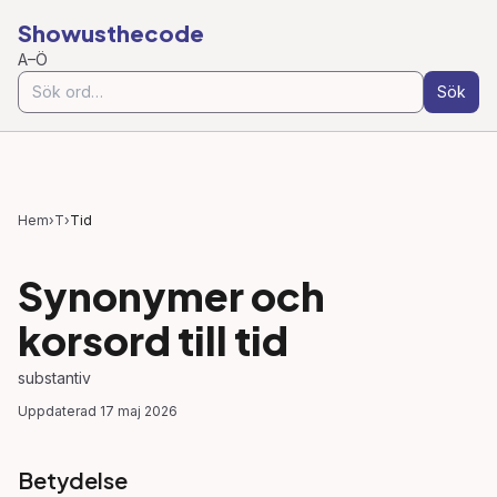
Showusthecode
A–Ö
Sök
Hem
›
T
›
Tid
Synonymer och
korsord till
tid
substantiv
Uppdaterad
17 maj 2026
Betydelse