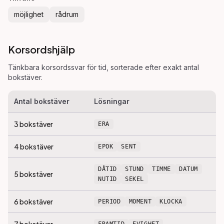
möjlighet
rådrum
Korsordshjälp
Tänkbara korsordssvar för
tid
, sorterade efter exakt antal
bokstäver.
Antal bokstäver
Lösningar
3
bokstäver
ERA
4
bokstäver
EPOK
SENT
DÅTID
STUND
TIMME
DATUM
5
bokstäver
NUTID
SEKEL
6
bokstäver
PERIOD
MOMENT
KLOCKA