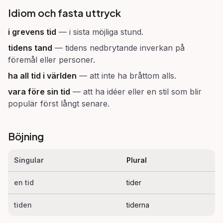
Idiom och fasta uttryck
i grevens tid
—
i sista möjliga stund.
tidens tand
—
tidens nedbrytande inverkan på
föremål eller personer.
ha all tid i världen
—
att inte ha bråttom alls.
vara före sin tid
—
att ha idéer eller en stil som blir
populär först långt senare.
Böjning
Singular
Plural
en tid
tider
tiden
tiderna