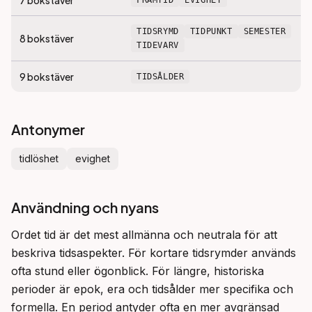
7
bokstäver
FRAMTID
EVIGHET
TIDSRYMD
TIDPUNKT
SEMESTER
8
bokstäver
TIDEVARV
9
bokstäver
TIDSÅLDER
Antonymer
tidlöshet
evighet
Användning och nyans
Ordet tid är det mest allmänna och neutrala för att 
beskriva tidsaspekter. För kortare tidsrymder används 
ofta stund eller ögonblick. För längre, historiska 
perioder är epok, era och tidsålder mer specifika och 
formella. En period antyder ofta en mer avgränsad 