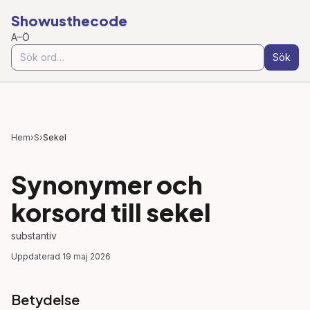
Showusthecode
A–Ö
Sök
Hem
›
S
›
Sekel
Synonymer och
korsord till
sekel
substantiv
Uppdaterad
19 maj 2026
Betydelse