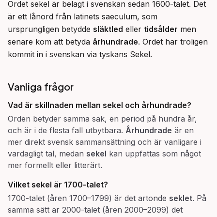
Ordet sekel är belagt i svenskan sedan 1600-talet. Det 
är ett lånord från latinets saeculum, som 
ursprungligen betydde 
släktled
 eller 
tidsålder
 men 
senare kom att betyda 
århundrade
. Ordet har troligen 
kommit in i svenskan via tyskans Sekel.
Vanliga frågor
Vad är skillnaden mellan
sekel
och
århundrade
?
Orden betyder samma sak, en period på hundra år,
och är i de flesta fall utbytbara.
Århundrade
är en
mer direkt svensk sammansättning och är vanligare i
vardagligt tal, medan
sekel
kan uppfattas som något
mer formellt eller litterärt.
Vilket
sekel
är 1700-talet?
1700-talet (åren 1700–1799) är det artonde
seklet
. På
samma sätt är 2000-talet (åren 2000–2099) det