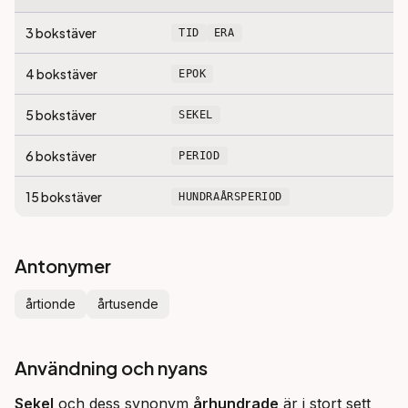
3
bokstäver
TID
ERA
4
bokstäver
EPOK
5
bokstäver
SEKEL
6
bokstäver
PERIOD
15
bokstäver
HUNDRAÅRSPERIOD
Antonymer
årtionde
årtusende
Användning och nyans
Sekel
 och dess synonym 
århundrade
 är i stort sett 