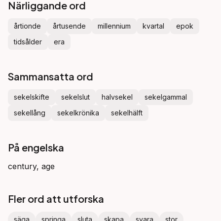
Närliggande ord
årtionde
årtusende
millennium
kvartal
epok
tidsålder
era
Sammansatta ord
sekelskifte
sekelslut
halvsekel
sekelgammal
sekellång
sekelkrönika
sekelhälft
På engelska
century, age
Fler ord att utforska
säga
springa
sluta
skapa
svara
stor