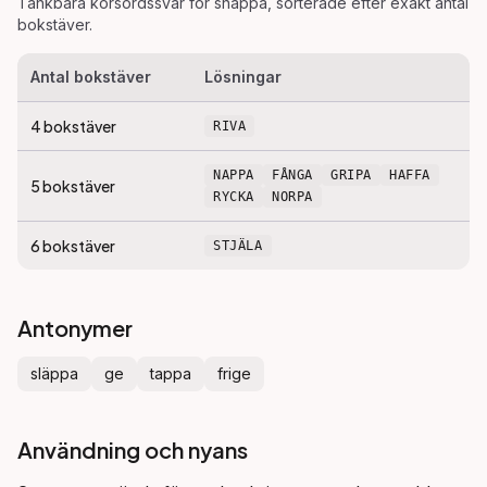
Tänkbara korsordssvar för
snappa
, sorterade efter exakt antal
bokstäver.
Antal bokstäver
Lösningar
4
bokstäver
RIVA
NAPPA
FÅNGA
GRIPA
HAFFA
5
bokstäver
RYCKA
NORPA
6
bokstäver
STJÄLA
Antonymer
släppa
ge
tappa
frige
Användning och nyans