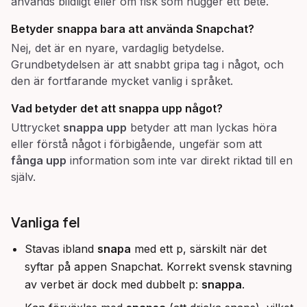
används bildligt eller om fisk som hugger ett bete.
Betyder
snappa
bara att använda Snapchat?
Nej, det är en nyare, vardaglig betydelse.
Grundbetydelsen är att snabbt gripa tag i något, och
den är fortfarande mycket vanlig i språket.
Vad betyder det att
snappa
upp något?
Uttrycket
snappa upp
betyder att man lyckas höra
eller förstå något i förbigående, ungefär som att
fånga upp
information som inte var direkt riktad till en
själv.
Vanliga fel
Stavas ibland
snapa
med ett p, särskilt när det
syftar på appen Snapchat. Korrekt svensk stavning
av verbet är dock med dubbelt p:
snappa
.