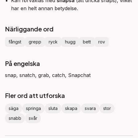
Kan förväxlas med
snapsa
(att dricka snaps), vilket
har en helt annan betydelse.
Närliggande ord
fångst
grepp
ryck
hugg
bett
rov
På engelska
snap, snatch, grab, catch, Snapchat
Fler ord att utforska
säga
springa
sluta
skapa
svara
stor
snabb
svår