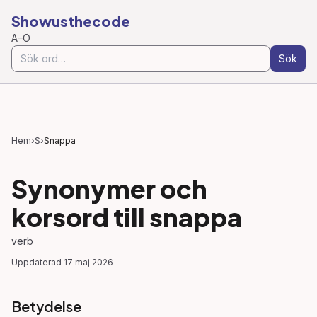
Showusthecode
A–Ö
Sök
Hem
›
S
›
Snappa
Synonymer och
korsord till
snappa
verb
Uppdaterad
17 maj 2026
Betydelse