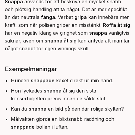
Snappa
 används för att beskriva en mycket snabb 
och plötslig handling att ta något. Det är mer specifikt 
än det neutrala 
fånga
. Verbet 
gripa
 kan innebära mer 
kraft, som när polisen griper en misstänkt. 
Roffa åt sig
har en negativ klang av girighet som 
snappa
 vanligtvis 
saknar, även om 
snappa åt sig
 kan antyda att man tar 
något snabbt för egen vinnings skull.
Exempelmeningar
Hunden
snappade
kexet direkt ur min hand.
Hon lyckades
snappa
åt sig den sista
konsertbiljetten precis innan de sålde slut.
Kan du
snappa
en bild på den där roliga skylten?
Målvakten gjorde en blixtsnabb räddning och
snappade
bollen i luften.