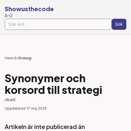
Showusthecode
A–Ö
Sök
Hem
›
S
›
Strategi
Synonymer och
korsord till
strategi
okant
Uppdaterad
17 maj 2026
Artikeln är inte publicerad än