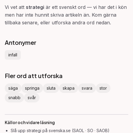
Vi vet att
strategi
är ett svenskt ord — vi har det i kön
men har inte hunnit skriva artikeln än. Kom gärna
tillbaka senare, eller utforska andra ord nedan.
Antonymer
infall
Fler ord att utforska
säga
springa
sluta
skapa
svara
stor
snabb
svår
Källor och vidare läsning
Slå upp
strategi
på svenska.se (SAOL · SO · SAOB)