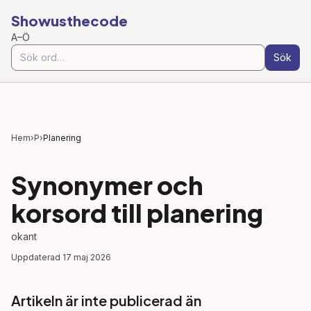
Showusthecode
A–Ö
Sök
Hem
›
P
›
Planering
Synonymer och
korsord till
planering
okant
Uppdaterad
17 maj 2026
Artikeln är inte publicerad än