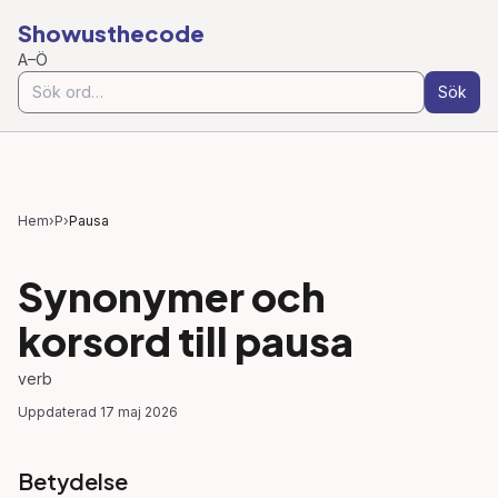
Showusthecode
A–Ö
Sök
Hem
›
P
›
Pausa
Synonymer och
korsord till
pausa
verb
Uppdaterad
17 maj 2026
Betydelse