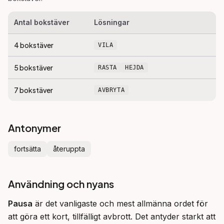
Antal bokstäver
Lösningar
4
bokstäver
VILA
5
bokstäver
RASTA
HEJDA
7
bokstäver
AVBRYTA
Antonymer
fortsätta
återuppta
Användning och nyans
Pausa
 är det vanligaste och mest allmänna ordet för 
att göra ett kort, tillfälligt avbrott. Det antyder starkt att 