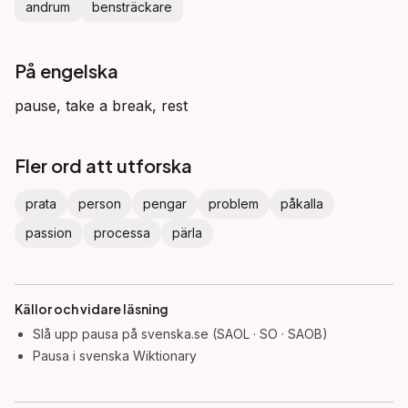
andrum
bensträckare
På engelska
pause, take a break, rest
Fler ord att utforska
prata
person
pengar
problem
påkalla
passion
processa
pärla
Källor och vidare läsning
Slå upp
pausa
på svenska.se (SAOL · SO · SAOB)
Pausa
i svenska Wiktionary