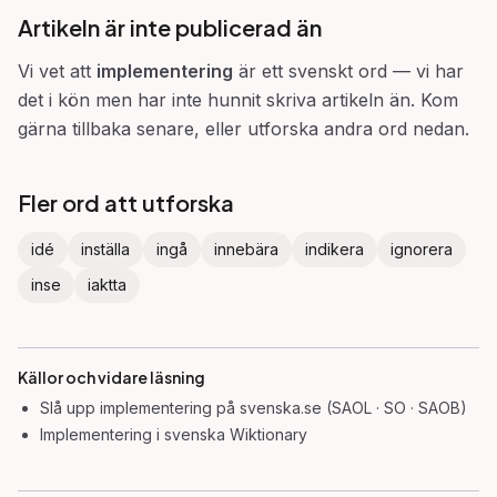
Artikeln är inte publicerad än
Vi vet att
implementering
är ett svenskt ord — vi har
det i kön men har inte hunnit skriva artikeln än. Kom
gärna tillbaka senare, eller utforska andra ord nedan.
Fler ord att utforska
idé
inställa
ingå
innebära
indikera
ignorera
inse
iaktta
Källor och vidare läsning
Slå upp
implementering
på svenska.se (SAOL · SO · SAOB)
Implementering
i svenska Wiktionary