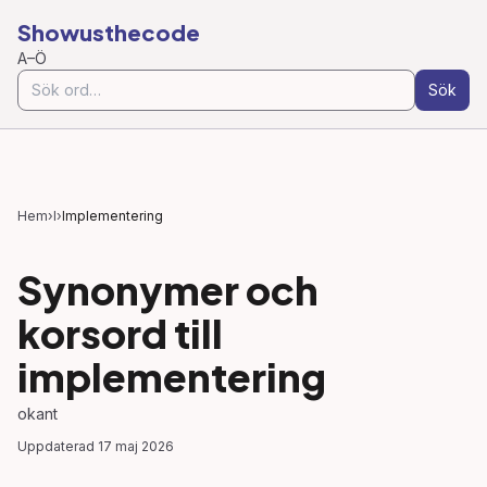
Showusthecode
A–Ö
Sök
Hem
›
I
›
Implementering
Synonymer och
korsord till
implementering
okant
Uppdaterad
17 maj 2026