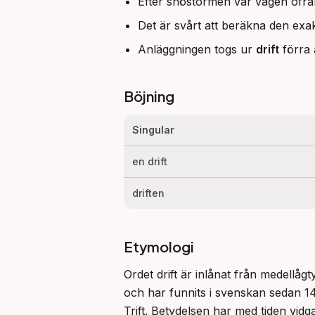
Efter snöstormen var vägen ofr
Det är svårt att beräkna den exa
Anläggningen togs ur
drift
förra 
Böjning
Singular
en drift
driften
Etymologi
Ordet drift är inlånat från medellåg
och har funnits i svenskan sedan 14
Trift. Betydelsen har med tiden vidg