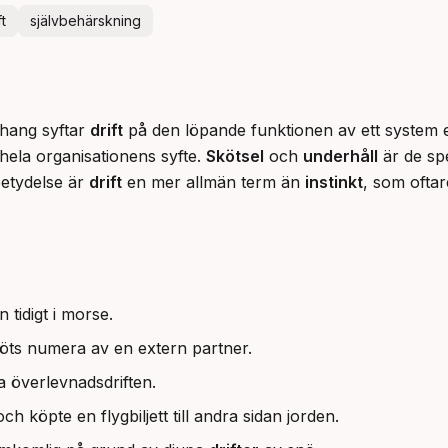
t
självbehärskning
ang syftar 
drift
 på den löpande funktionen av ett system e
ela organisationens syfte. 
Skötsel
 och 
underhåll
 är de sp
betydelse är 
drift
 en mer allmän term än 
instinkt
, som oftar
 tidigt i morse.
öts numera av en extern partner.
a överlevnadsdriften.
ch köpte en flygbiljett till andra sidan jorden.