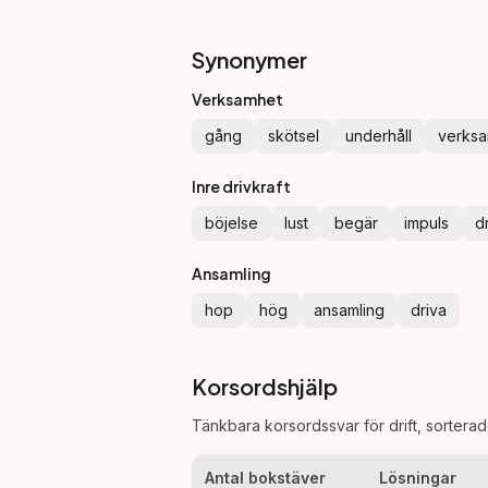
Synonymer
Verksamhet
gång
skötsel
underhåll
verks
Inre drivkraft
böjelse
lust
begär
impuls
d
Ansamling
hop
hög
ansamling
driva
Korsordshjälp
Tänkbara korsordssvar för
drift
, sorterad
Antal bokstäver
Lösningar