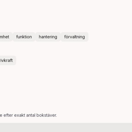
amhet
funktion
hantering
förvaltning
rivkraft
e efter exakt antal bokstäver.