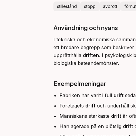
stillestånd
stopp
avbrott
förnuf
Användning och nyans
I tekniska och ekonomiska sammanh
ett bredare begrepp som beskriver h
upprätthålla 
driften
. I psykologisk 
biologiska beteendemönster.
Exempelmeningar
Fabriken har varit i full
drift
sedan
Företagets
drift
och underhåll sk
Människans starkaste
drift
är oft
Han agerade på en plötslig
drift
o