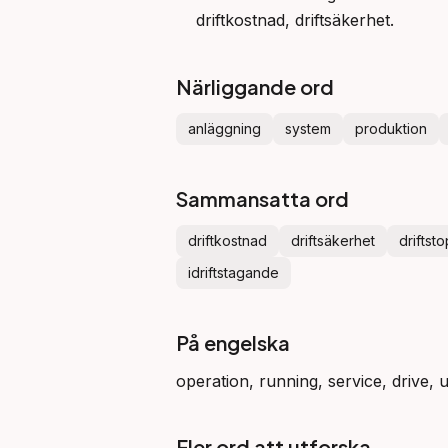
driftkostnad, driftsäkerhet.
Närliggande ord
anläggning
system
produktion
Sammansatta ord
driftkostnad
driftsäkerhet
driftst
idriftstagande
På engelska
operation, running, service, drive, ur
Fler ord att utforska