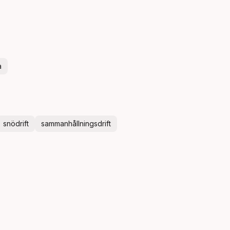
a
snödrift
sammanhållningsdrift