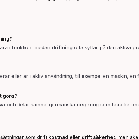
tning
?
 vara i funktion, medan
driftning
ofta syftar på den aktiva p
erar eller är i aktiv användning, till exempel en maskin, en
t göra?
iva
och delar samma germanska ursprung som handlar om att 
ansättningar som
drift kostnad
eller
drift säkerhet
, men ska