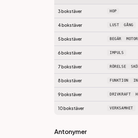
3
bokstäver
HOP
4
bokstäver
LUST
GÅNG
5
bokstäver
BEGÄR
MOTOR
6
bokstäver
IMPULS
7
bokstäver
RÖRELSE
SK
8
bokstäver
FUNKTION
I
9
bokstäver
DRIVKRAFT
10
bokstäver
VERKSAMHET
Antonymer