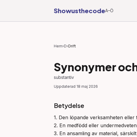
Showusthecode
A–Ö
Hem
›
D
›
Drift
Synonymer och 
substantiv
Uppdaterad
18 maj 2026
Betydelse
1. Den löpande verksamheten eller f
2. En medfödd eller undermedveten in
3. En ansamling av material, särskil