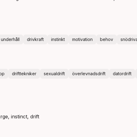
underhåll
drivkraft
instinkt
motivation
behov
snödriv
opp
drifttekniker
sexualdrift
överlevnadsdrift
datordrift
ge, instinct, drift