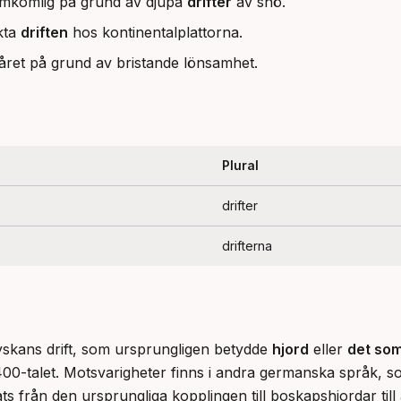
amkomlig på grund av djupa
drifter
av snö.
kta
driften
hos kontinentalplattorna.
året på grund av bristande lönsamhet.
Plural
drifter
drifterna
tyskans drift, som ursprungligen betydde 
hjord
 eller 
det som
00-talet. Motsvarigheter finns i andra germanska språk, so
ats från den ursprungliga kopplingen till boskapshjordar till