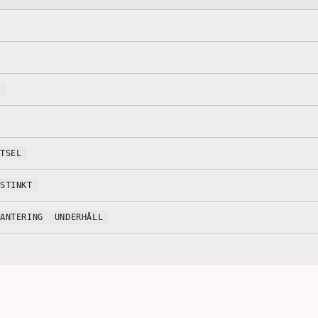
ÖTSEL
NSTINKT
HANTERING
UNDERHÅLL