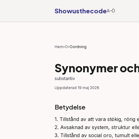
Showusthecode
A–Ö
Hem
›
O
›
Oordning
Synonymer och 
substantiv
Uppdaterad
19 maj 2026
Betydelse
1. Tillstånd av att vara stökig, rörig
2. Avsaknad av system, struktur eller
3. Tillstånd av social oro, tumult e