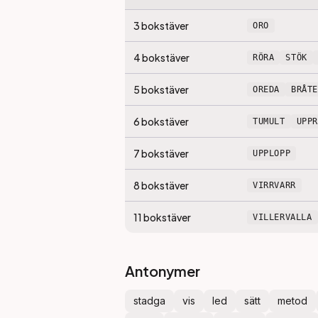
3
bokstäver
ORO
4
bokstäver
RÖRA
STÖK
5
bokstäver
OREDA
BRÅTE
6
bokstäver
TUMULT
UPP
7
bokstäver
UPPLOPP
8
bokstäver
VIRRVARR
11
bokstäver
VILLERVALLA
Antonymer
stadga
vis
led
sätt
metod