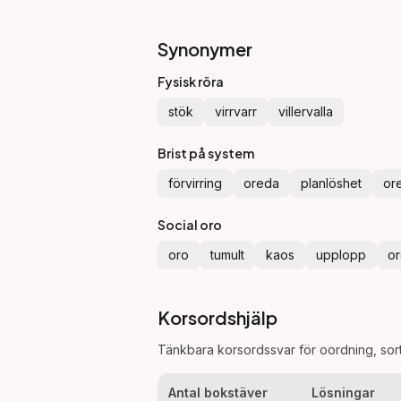
Synonymer
Fysisk röra
stök
virrvarr
villervalla
Brist på system
förvirring
oreda
planlöshet
or
Social oro
oro
tumult
kaos
upplopp
or
Korsordshjälp
Tänkbara korsordssvar för
oordning
, so
Antal bokstäver
Lösningar