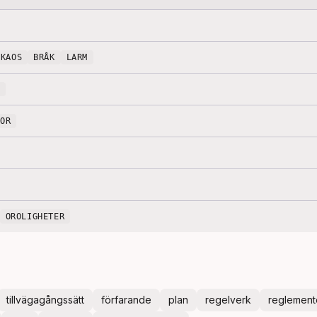
KAOS
BRÅK
LARM
ROR
OROLIGHETER
tillvägagångssätt
förfarande
plan
regelverk
reglement