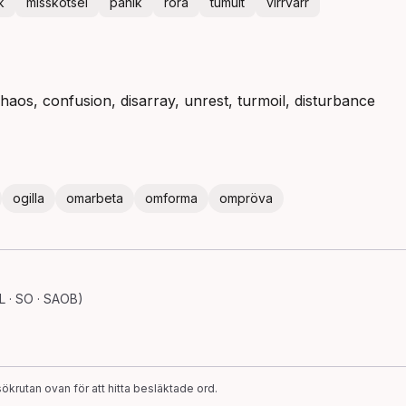
k
misskötsel
panik
röra
tumult
virrvarr
 chaos, confusion, disarray, unrest, turmoil, disturbance
ogilla
omarbeta
omforma
ompröva
 · SO · SAOB)
ökrutan ovan för att hitta besläktade ord.