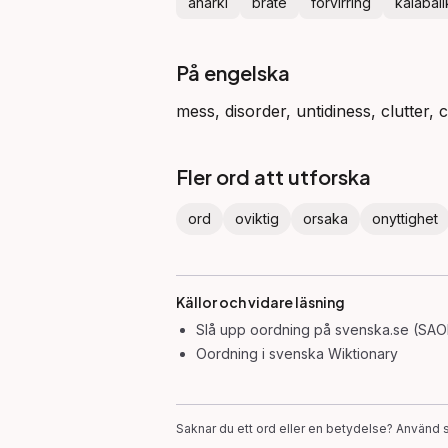
anarki
bråte
förvirring
kalabali
På engelska
mess, disorder, untidiness, clutter,
Fler ord att utforska
ord
oviktig
orsaka
onyttighet
Källor och vidare läsning
Slå upp
oordning
på svenska.se (SAOL
Oordning
i svenska Wiktionary
Saknar du ett ord eller en betydelse? Använd s