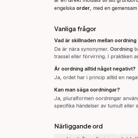
är en direkt motsats till sitt grundor
engelska 
order
, med en gemensam g
Vanliga frågor
Vad är skillnaden mellan
oordning
De är nära synonymer.
Oordning
be
trassel eller förvirring. I praktiken 
Är
oordning
alltid något negativt?
Ja, ordet har i princip alltid en nega
Kan man säga
oordningar
?
Ja, pluralformen oordningar använd
specifika händelser av tumult eller 
Närliggande ord