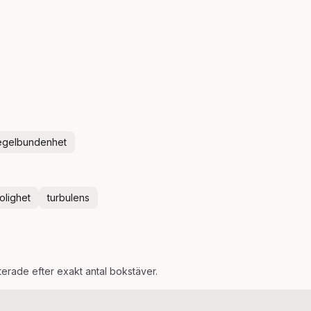
egelbundenhet
olighet
turbulens
rterade efter exakt antal bokstäver.