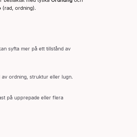
r besläktat med tyska 
Ordnung
 och 
o
 (rad, ordning).
an syfta mer på ett tillstånd av
d av ordning, struktur eller lugn.
st på upprepade eller flera