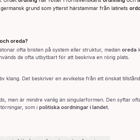
d. Ordet 
ordning
 har rötter i fornsvenskans 
ordhning
 och ä
ermansk grund som ytterst härstammar från latinets 
ord
och
oreda
?
tonar ofta bristen på system eller struktur, medan
oreda
k
används de ofta utbytbart för att beskriva en rörig plats.
tiv klang. Det beskriver en avvikelse från ett önskat tillstån
s, men är mindre vanlig än singularformen. Den syftar ofta
störningar, som i
politiska oordningar i landet
.