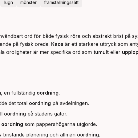
lugn
mönster
framställningssätt
användbart ord för både fysisk röra och abstrakt brist på sy
ande på fysisk oreda. 
Kaos
 är ett starkare uttryck som anty
ala oroligheter är mer specifika ord som 
tumult
 eller 
upplo
, en fullständig
oordning
.
dde det total
oordning
på avdelningen.
ll
oordning
på stadens gator.
n
oordning
som pappershögarna utgjorde.
v bristande planering och allmän
oordning
.