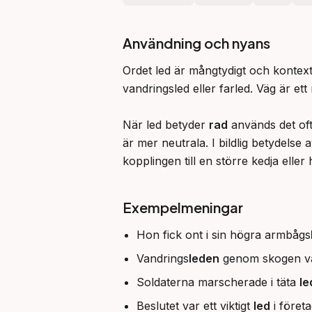
Användning och nyans
Ordet led är mångtydigt och kontext
vandringsled eller farled. Väg är et
När led betyder 
rad
 används det of
är mer neutrala. I bildlig betydelse a
kopplingen till en större kedja eller 
Exempelmeningar
Hon fick ont i sin högra armbågs
Vandrings
leden
genom skogen var 
Soldaterna marscherade i täta
le
Beslutet var ett viktigt
led
i företa