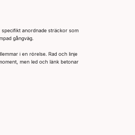
r specifikt anordnade sträckor som 
ampad gångväg.

emmar i en rörelse. Rad och linje 
 moment, men led och länk betonar 