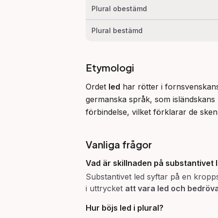
Plural obestämd
Plural bestämd
Etymologi
Ordet 
led
 har rötter i fornsvenskan
germanska språk, som isländskans 
förbindelse, vilket förklarar de sk
Vanliga frågor
Vad är skillnaden på substantivet
Substantivet led syftar på en kropps
i uttrycket
att vara led och bedröv
Hur böjs
led
i plural?