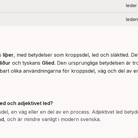
leder
leder
s 
liþer
, med betydelser som kroppsdel, led och släktled. Det
liður
 och tyskans 
Glied
. Den ursprungliga betydelsen är trol
enbart olika användningarna för kroppsdel, väg och del av en
led
och adjektivet
led
?
del, en väg eller en del av en process. Adjektivet led betyd
ad
, och är mindre vanligt i modern svenska.