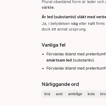
Plural obestämd form är leder och 
värkte
.
Är
led
(substantiv) släkt med verb
Ja, i betydelsen
väg
eller
rutt
finns 
dock ett annat ursprung.
Vanliga fel
Förväxlas ibland med preteritumf
smärtsam led
(substantiv).
Förväxlas ibland med preteritum
Närliggande ord
knä
axel
armbåge
kota
bro