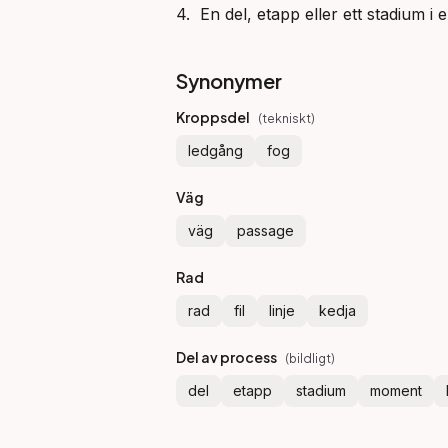
4.  En del, etapp eller ett stadium i 
Synonymer
Kroppsdel
(
tekniskt
)
ledgång
fog
Väg
väg
passage
Rad
rad
fil
linje
kedja
Del av process
(
bildligt
)
del
etapp
stadium
moment