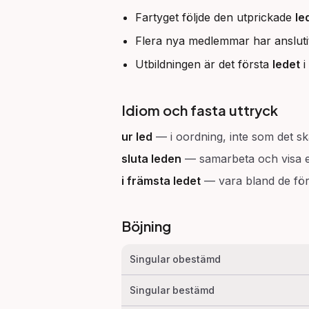
Fartyget följde den utprickade
le
Flera nya medlemmar har anslutit 
Utbildningen är det första
ledet
i
Idiom och fasta uttryck
ur led
—
i oordning, inte som det sk
sluta leden
—
samarbeta och visa e
i främsta ledet
—
vara bland de för
Böjning
Singular obestämd
Singular bestämd