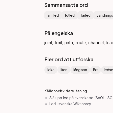
Sammansatta ord
armled
fotled
farled
vandrings
På engelska
joint, trail, path, route, channel, lead
Fler ord att utforska
leka
liten
långsam
lätt
leds
Källor och vidare läsning
Slå upp
led
på svenska.se (SAOL · SO
Led
i svenska Wiktionary