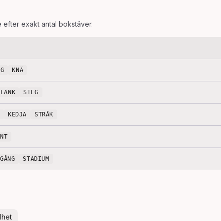
e efter exakt antal bokstäver.
OG
KNÄ
LÄNK
STEG
KEDJA
STRÅK
ENT
DGÅNG
STADIUM
lhet