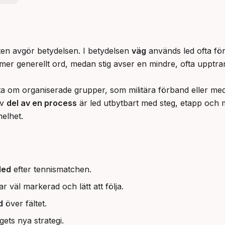
en avgör betydelsen. I betydelsen 
väg
 används led ofta fö
t mer generellt ord, medan stig avser en mindre, ofta upptr
ta om organiserade grupper, som militära förband eller medl
v 
del av en process
 är led utbytbart med steg, etapp och
helhet.
led
efter tennismatchen.
väl markerad och lätt att följa.
d
över fältet.
gets nya strategi.