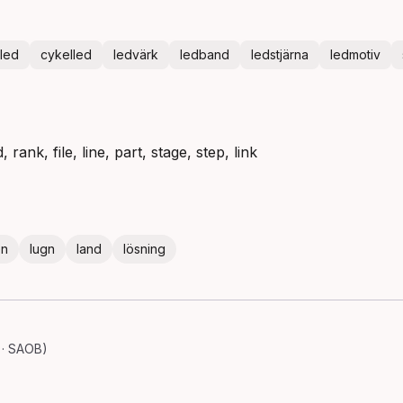
led
cykelled
ledvärk
ledband
ledstjärna
ledmotiv
, rank, file, line, part, stage, step, link
en
lugn
land
lösning
 · SAOB)