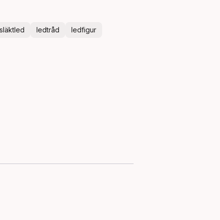
släktled
ledtråd
ledfigur