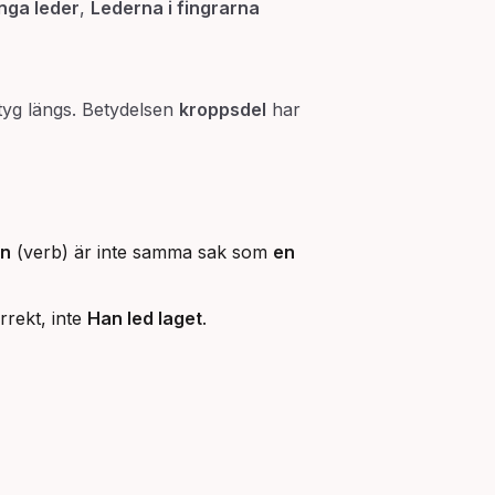
nga leder
,
Lederna i fingrarna
rtyg längs. Betydelsen
kroppsdel
har
an
(verb) är inte samma sak som
en
rrekt, inte
Han led laget
.