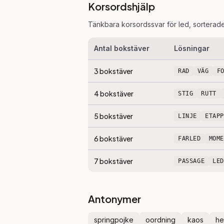
Korsordshjälp
Tänkbara korsordssvar för
led
, sorterad
Antal bokstäver
Lösningar
3
bokstäver
RAD
VÄG
F
4
bokstäver
STIG
RUTT
5
bokstäver
LINJE
ETAPP
6
bokstäver
FARLED
MOM
7
bokstäver
PASSAGE
LE
Antonymer
springpojke
oordning
kaos
he