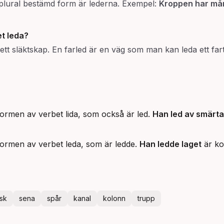
plural bestämd form är lederna. Exempel:
Kroppen har må
et
leda
?
ett släktskap. En farled är en väg som man kan leda ett fa
ormen av verbet lida, som också är led.
Han led av smärt
formen av verbet leda, som är ledde.
Han ledde laget
är ko
sk
sena
spår
kanal
kolonn
trupp