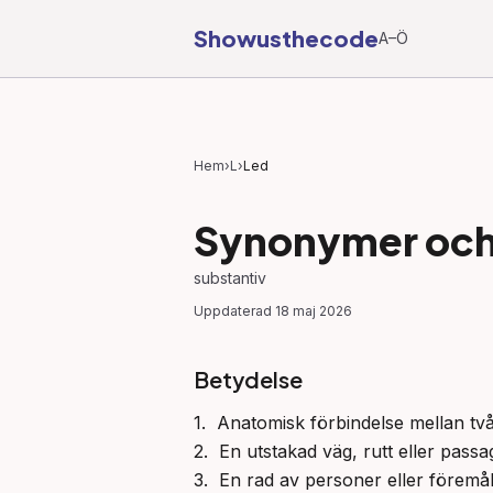
Showusthecode
A–Ö
Hem
›
L
›
Led
Synonymer och 
substantiv
Uppdaterad
18 maj 2026
Betydelse
1.  Anatomisk förbindelse mellan två 
2.  En utstakad väg, rutt eller passage, 
3.  En rad av personer eller föremål;