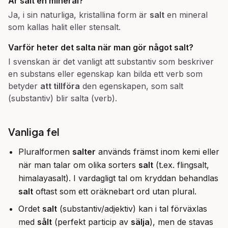
Är salt en mineral?
Ja, i sin naturliga, kristallina form är
salt
en mineral
som kallas halit eller stensalt.
Varför heter det
salta
när man gör något salt?
I svenskan är det vanligt att substantiv som beskriver
en substans eller egenskap kan bilda ett verb som
betyder
att tillföra
den egenskapen, som salt
(substantiv) blir salta (verb).
Vanliga fel
Pluralformen
salter
används främst inom kemi eller
när man talar om olika sorters
salt
(t.ex. flingsalt,
himalayasalt). I vardagligt tal om kryddan behandlas
salt
oftast som ett oräknebart ord utan plural.
Ordet
salt
(substantiv/adjektiv) kan i tal förväxlas
med
sålt
(perfekt particip av
sälja
), men de stavas