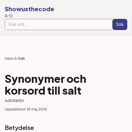
Showusthecode
A–Ö
Sök
Hem
›
S
›
Salt
Synonymer och
korsord till
salt
substantiv
Uppdaterad
18 maj 2026
Betydelse