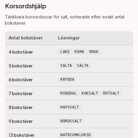
Korsordshjälp
Tänkbara korsordssvar för
salt
, sorterade efter exakt antal
bokstäver.
Antal bokstäver
Lösningar
4
bokstäver
LAKE
KORN
SMAK
5
bokstäver
SALTA
SÄLTA
6
bokstäver
KRYDDA
7
bokstäver
MINERAL
KOKSALT
ÖRTSALT
8
bokstäver
HAVSSALT
9
bokstäver
BORDSSALT
13
bokstäver
NATRIUMKLORID