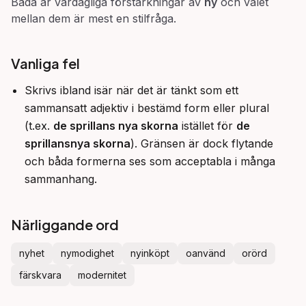
Båda är vardagliga förstärkningar av
ny
och valet
mellan dem är mest en stilfråga.
Vanliga fel
Skrivs ibland isär när det är tänkt som ett
sammansatt adjektiv i bestämd form eller plural
(t.ex.
de sprillans nya skorna
istället för
de
sprillansnya skorna
). Gränsen är dock flytande
och båda formerna ses som acceptabla i många
sammanhang.
Närliggande ord
nyhet
nymodighet
nyinköpt
oanvänd
orörd
färskvara
modernitet