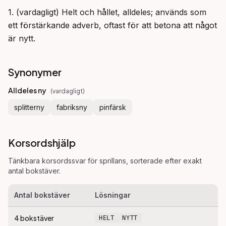
1. (vardagligt) Helt och hållet, alldeles; används som 
ett förstärkande adverb, oftast för att betona att något 
är nytt.
Synonymer
Alldeles ny
(
vardagligt
)
splitterny
fabriksny
pinfärsk
Korsordshjälp
Tänkbara korsordssvar för
sprillans
, sorterade efter exakt
antal bokstäver.
Antal bokstäver
Lösningar
4
bokstäver
HELT
NYTT