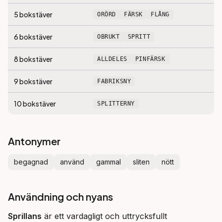
5
bokstäver
ORÖRD
FÄRSK
FLÅNG
6
bokstäver
OBRUKT
SPRITT
8
bokstäver
ALLDELES
PINFÄRSK
9
bokstäver
FABRIKSNY
10
bokstäver
SPLITTERNY
Antonymer
begagnad
använd
gammal
sliten
nött
Användning och nyans
Sprillans
 är ett vardagligt och uttrycksfullt 