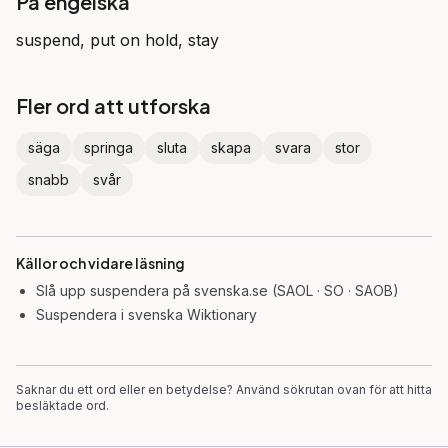
På engelska
suspend, put on hold, stay
Fler ord att utforska
säga
springa
sluta
skapa
svara
stor
snabb
svår
Källor och vidare läsning
Slå upp
suspendera
på svenska.se (SAOL · SO · SAOB)
Suspendera
i svenska Wiktionary
Saknar du ett ord eller en betydelse? Använd sökrutan ovan för att hitta
besläktade ord.