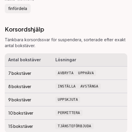
finfördela
Korsordshjälp
Tänkbara korsordssvar för
suspendera
, sorterade efter exakt
antal bokstäver.
Antal bokstäver
Lösningar
7
bokstäver
AVBRYTA
UPPHÄVA
8
bokstäver
INSTÄLLA
AVSTÄNGA
9
bokstäver
UPPSKJUTA
10
bokstäver
PERMITTERA
15
bokstäver
TJÄNSTEFÖRBJUDA