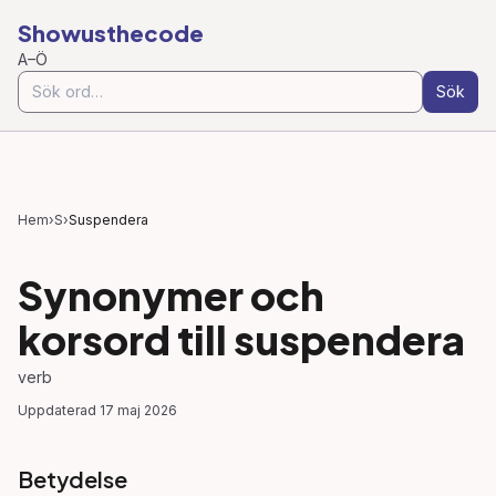
Showusthecode
A–Ö
Sök
Hem
›
S
›
Suspendera
Synonymer och
korsord till
suspendera
verb
Uppdaterad
17 maj 2026
Betydelse