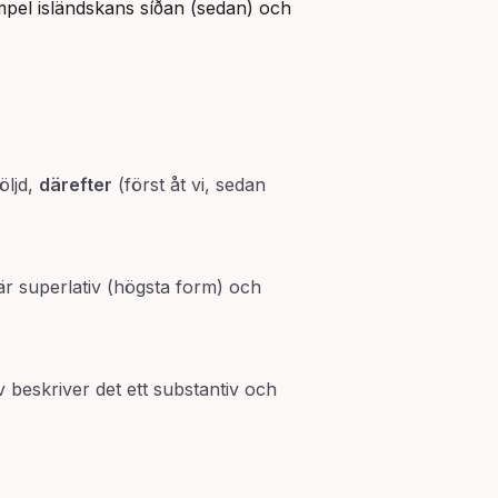
mpel isländskans síðan (sedan) och 
öljd,
därefter
(först åt vi, sedan
är superlativ (högsta form) och
beskriver det ett substantiv och