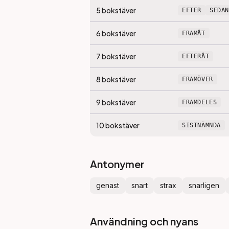
5
bokstäver
EFTER
SEDAN
6
bokstäver
FRAMÅT
7
bokstäver
EFTERÅT
8
bokstäver
FRAMÖVER
9
bokstäver
FRAMDELES
10
bokstäver
SISTNÄMNDA
Antonymer
genast
snart
strax
snarligen
Användning och nyans