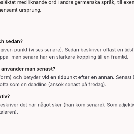
esläktat med liknande ord i andra germanska språk, till exe
emensamt ursprung.
ch
sedan
?
given punkt (vi ses senare). Sedan beskriver oftast en tidsf
appa, men senare har en starkare koppling till en framtid.
r använder man
senast
?
 form) och betyder
vid en tidpunkt efter en annan
. Senast 
 ofta som en deadline (ansök senast på fredag).
ktiv?
skriver det när något sker (han kom senare). Som adjektiv 
alaren).