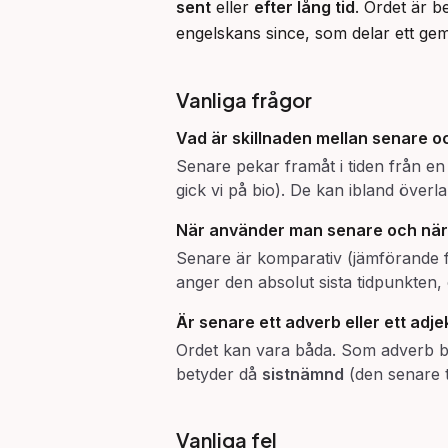
sent
 eller 
efter lång tid
. Ordet är b
engelskans since, som delar ett g
Vanliga frågor
Vad är skillnaden mellan
senare
o
Senare pekar framåt i tiden från en 
gick vi på bio). De kan ibland överl
När använder man
senare
och nä
Senare är komparativ (jämförande
anger den absolut sista tidpunkten,
Är
senare
ett adverb eller ett adje
Ordet kan vara båda. Som adverb be
betyder då
sistnämnd
(den senare t
Vanliga fel