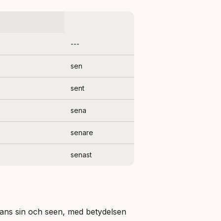
---
sen
sent
sena
senare
senast
Ordet senare är komparativformen av adjektivet och adverbet sen. Sen har rötter i fornsvenskans sin och seen, med betydelsen 