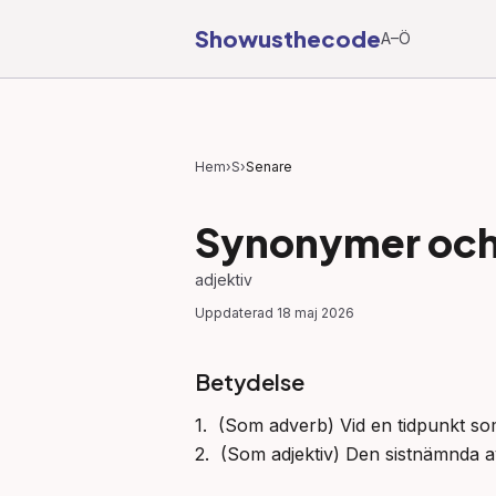
Showusthecode
A–Ö
Hem
›
S
›
Senare
Synonymer och 
adjektiv
Uppdaterad
18 maj 2026
Betydelse
1.  (Som adverb) Vid en tidpunkt so
2.  (Som adjektiv) Den sistnämnda a