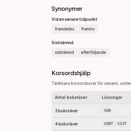
Synonymer
Vid en senare tidpunkt
framdeles
framöv
Sistnämnd
sistnämnd
efterföljande
Korsordshjälp
Tänkbara korsordssvar för
senare
, sort
Antal bokstäver
Lösningar
3
bokstäver
SEN
4
bokstäver
SENT
SIST