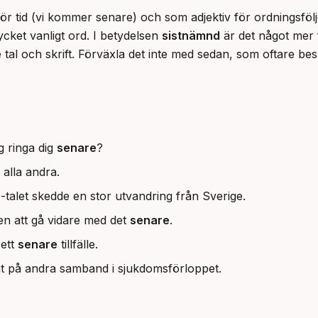
 tid (vi kommer senare) och som adjektiv för ordningsföljd
ycket vanligt ord. I betydelsen 
sistnämnd
 är det något mer 
 tal och skrift. Förväxla det inte med sedan, som oftare be
g ringa dig
senare
?
 alla andra.
talet skedde en stor utvandring från Sverige.
en att gå vidare med det
senare
.
 ett
senare
tillfälle.
t på andra samband i sjukdomsförloppet.