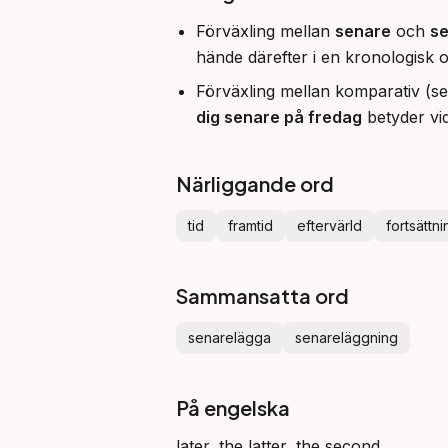
Förväxling mellan
senare
och
s
hände därefter i en kronologisk o
Förväxling mellan komparativ (se
dig senare på fredag
betyder vi
Närliggande ord
tid
framtid
eftervärld
fortsättni
Sammansatta ord
senarelägga
senareläggning
På engelska
later, the latter, the second