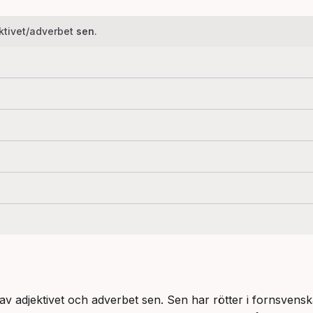
ktivet/adverbet
sen
.