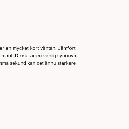
er en mycket kort väntan. Jämfört 
lmänt. 
Direkt
 är en vanlig synonym 
i talspråk men kan uppfattas som något mer vardaglig. För att betona att något sker i exakt samma sekund kan det ännu starkare 