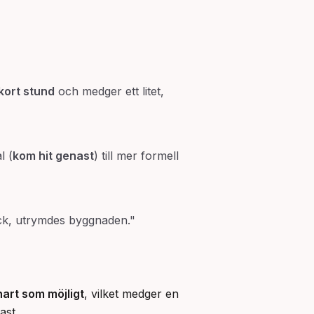
kort stund
och medger ett litet,
l (
kom hit genast
) till mer formell
gick, utrymdes byggnaden."
nart som möjligt
, vilket medger en
ast.