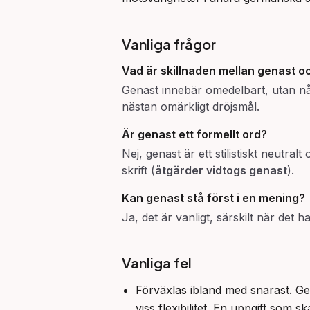
Vanliga frågor
Vad är skillnaden mellan
genast
o
Genast innebär omedelbart, utan nå
nästan omärkligt dröjsmål.
Är
genast
ett formellt ord?
Nej, genast är ett stilistiskt neutra
skrift (
åtgärder vidtogs genast
).
Kan
genast
stå först i en mening?
Ja, det är vanligt, särskilt när det 
Vanliga fel
Förväxlas ibland med snarast. G
viss flexibilitet. En uppgift som 