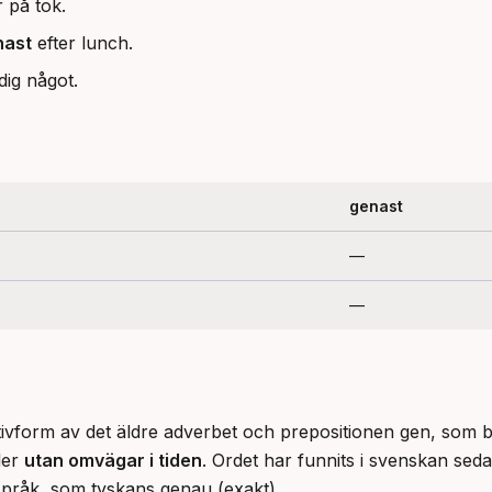
 på tok.
nast
efter lunch.
dig något.
genast
—
—
ivform av det äldre adverbet och prepositionen gen, som 
ler 
utan omvägar i tiden
. Ordet har funnits i svenskan seda
pråk, som tyskans genau (exakt).