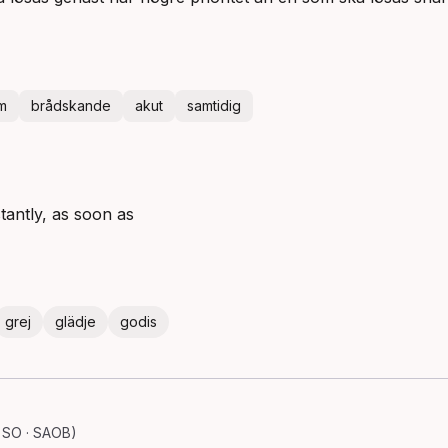
m
brådskande
akut
samtidig
stantly, as soon as
grej
glädje
godis
 SO · SAOB)