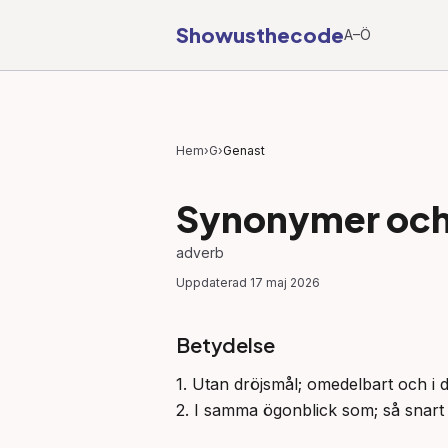
Showusthecode
A–Ö
Hem
›
G
›
Genast
Synonymer och 
adverb
Uppdaterad
17 maj 2026
Betydelse
1. Utan dröjsmål; omedelbart och i de
2. I samma ögonblick som; så snart