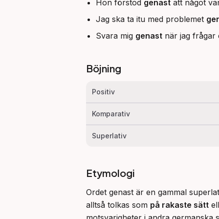
Hon förstod
genast
att något var
Jag ska ta itu med problemet
ge
Svara mig
genast
när jag frågar 
Böjning
Positiv
Komparativ
Superlativ
Etymologi
Ordet genast är en gammal superlat
alltså tolkas som 
på rakaste sätt
 el
motsvarigheter i andra germanska s