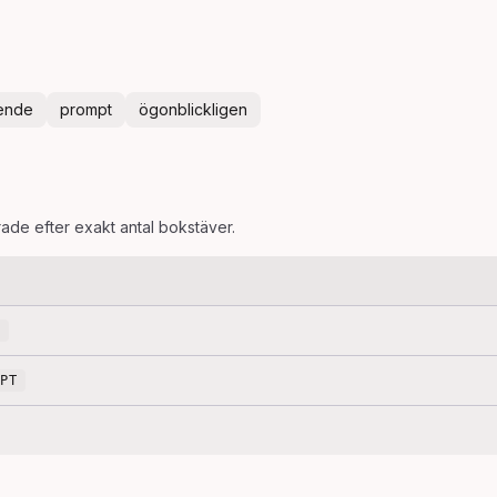
ende
prompt
ögonblickligen
rade efter exakt antal bokstäver.
MPT