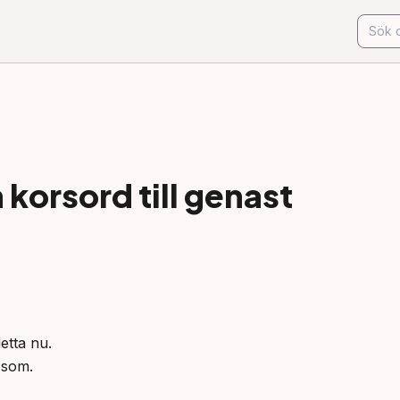
korsord till
genast
tta nu.

 som.