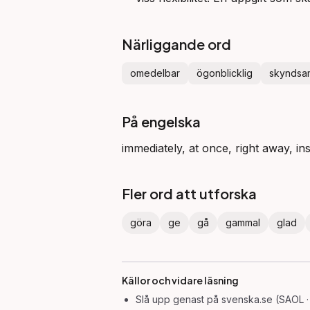
Närliggande ord
omedelbar
ögonblicklig
skyndsa
På engelska
immediately, at once, right away, in
Fler ord att utforska
göra
ge
gå
gammal
glad
Källor och vidare läsning
Slå upp
genast
på svenska.se (SAOL ·