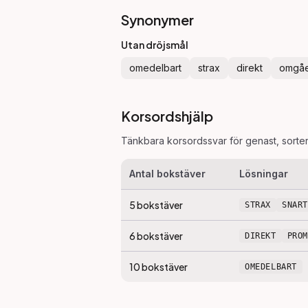
Synonymer
Utan dröjsmål
omedelbart
strax
direkt
omgå
Korsordshjälp
Tänkbara korsordssvar för
genast
, sorte
Antal bokstäver
Lösningar
5
bokstäver
STRAX
SNART
6
bokstäver
DIREKT
PRO
10
bokstäver
OMEDELBART