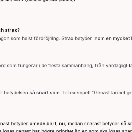
ch
strax
?
gon som helst fördröjning. Strax betyder
inom en mycket 
lt ord som fungerar i de flesta sammanhang, från vardagligt ta
har betydelsen
så snart som
. Till exempel: "Genast larmet 
enast betyder
omedelbart, nu
, medan snarast betyder
så s
ska lösas genast har högre prioritet än en som ska lösas snar