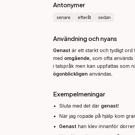
Antonymer
senare
efteråt
sedan
Användning och nyans
Genast
 är ett starkt och tydligt or
med 
omgående
, som ofta används 
ögonblickligen
 användas.
Exempelmeningar
Sluta med det där
genast
!
När jag ropade på hjälp kom gr
Genast
han klev innanför dörren