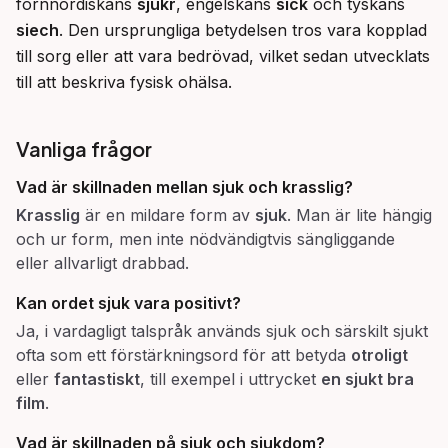
fornnordiskans 
sjúkr
, engelskans 
sick
 och tyskans 
siech
. Den ursprungliga betydelsen tros vara kopplad 
till sorg eller att vara bedrövad, vilket sedan utvecklats 
till att beskriva fysisk ohälsa.
Vanliga frågor
Vad är skillnaden mellan
sjuk
och
krasslig
?
Krasslig
är en mildare form av
sjuk
. Man är lite hängig
och ur form, men inte nödvändigtvis sängliggande
eller allvarligt drabbad.
Kan ordet
sjuk
vara positivt?
Ja, i vardagligt talspråk används sjuk och särskilt sjukt
ofta som ett förstärkningsord för att betyda
otroligt
eller
fantastiskt
, till exempel i uttrycket
en sjukt bra
film
.
Vad är skillnaden på
sjuk
och
sjukdom
?