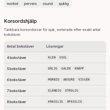
morbid
pervers
osund
sjuklig
Korsordshjälp
Tänkbara korsordssvar för
sjuk
, sorterade efter exakt antal
bokstäver.
Antal bokstäver
Lösningar
4
bokstäver
KLEN
USEL
5
bokstäver
DÅLIG
GALEN
KNÄPP
6
bokstäver
MORBID
ABSURD
VISSEN
7
bokstäver
ELÄNDIG
OTROLIG
8
bokstäver
KRASSLIG
OPASSLIG