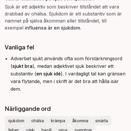
Sjuk är ett adjektiv som beskriver tillståndet att vara
drabbad av ohälsa. Sjukdom är ett substantiv som är
namnet på själva åkomman eller tillståndet, till
exempel
influensa är en sjukdom
.
Vanliga fel
Adverbet sjukt används ofta som förstärkningsord
(
sjukt bra
), medan adjektivet sjuk beskriver ett
substantiv (
en sjuk idé
). I vardagligt tal kan gränsen
vara flytande, men i skrift är det bra att hålla isär
dem.
Närliggande ord
sjukdom
ohälsa
krämpa
åkomma
smärta
feber
värk
bacill
virus
symptom