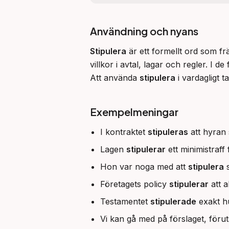
Användning och nyans
Stipulera
 är ett formellt ord som fr
villkor i avtal, lagar och regler. 
Att använda 
stipulera
 i vardagligt 
Exempelmeningar
I kontraktet
stipuleras
att hyran 
Lagen
stipulerar
ett minimistraff
Hon var noga med att
stipulera
s
Företagets policy
stipulerar
att a
Testamentet
stipulerade
exakt hu
Vi kan gå med på förslaget, förut