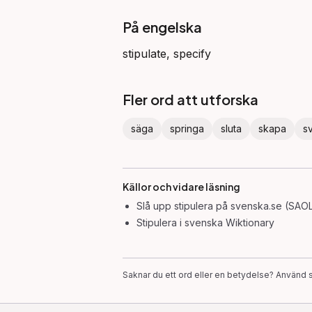
På engelska
stipulate, specify
Fler ord att utforska
säga
springa
sluta
skapa
s
Källor och vidare läsning
Slå upp
stipulera
på svenska.se (SAOL
Stipulera
i svenska Wiktionary
Saknar du ett ord eller en betydelse? Använd s