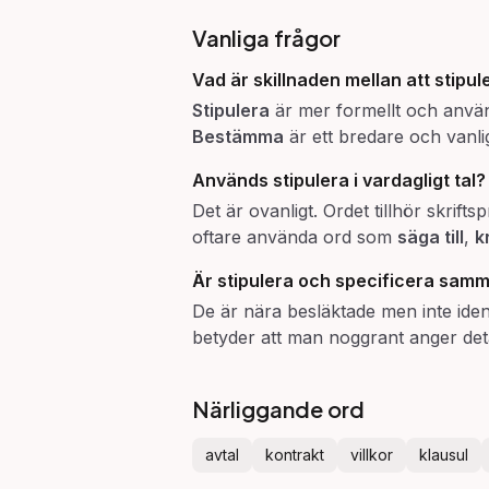
Vanliga frågor
Vad är skillnaden mellan att
stipul
Stipulera
är mer formellt och används
Bestämma
är ett bredare och vanli
Används
stipulera
i vardagligt tal?
Det är ovanligt. Ordet tillhör skrif
oftare använda ord som
säga till
,
k
Är
stipulera
och
specificera
samm
De är nära besläktade men inte iden
betyder att man noggrant anger deta
Närliggande ord
avtal
kontrakt
villkor
klausul