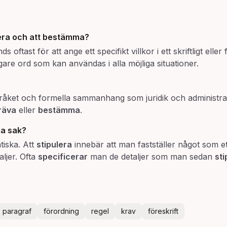
era
och att
bestämma
?
 oftast för att ange ett specifikt villkor i ett skriftligt ell
gare ord som kan användas i alla möjliga situationer.
tspråket och formella sammanhang som juridik och administrati
räva
eller
bestämma
.
a sak?
tiska. Att
stipulera
innebär att man fastställer något som ett
ljer. Ofta
specificerar
man de detaljer som man sedan
sti
paragraf
förordning
regel
krav
föreskrift