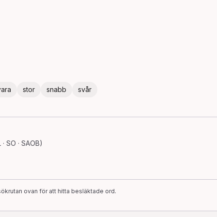
vara
stor
snabb
svår
 · SO · SAOB)
ökrutan ovan för att hitta besläktade ord.