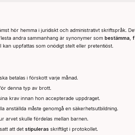
ämst hör hemma i juridiskt och administrativt skriftspråk. D
I de flesta andra sammanhang är synonymer som 
bestämma
, 
f
tal kan uppfattas som onödigt stelt eller pretentiöst.
ska betalas i förskott varje månad.
 för denna typ av brott.
ina krav innan hon accepterade uppdraget.
lla anställda måste genomgå en säkerhetsutbildning.
r arvet skulle fördelas mellan barnen.
satt att det
stipuleras
skriftligt i protokollet.