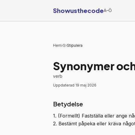
Showusthecode
A–Ö
Hem
›
S
›
Stipulera
Synonymer och 
verb
Uppdaterad
19 maj 2026
Betydelse
1. (Formellt) Fastställa eller ange nå
2. Bestämt påpeka eller kräva något