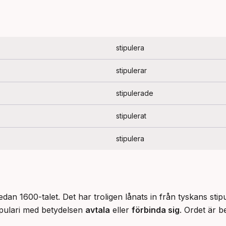
stipulera
stipulerar
stipulerade
stipulerat
stipulera
dan 1600-talet. Det har troligen lånats in från tyskans stipu
ipulari med betydelsen 
avtala
 eller 
förbinda sig
. Ordet är b