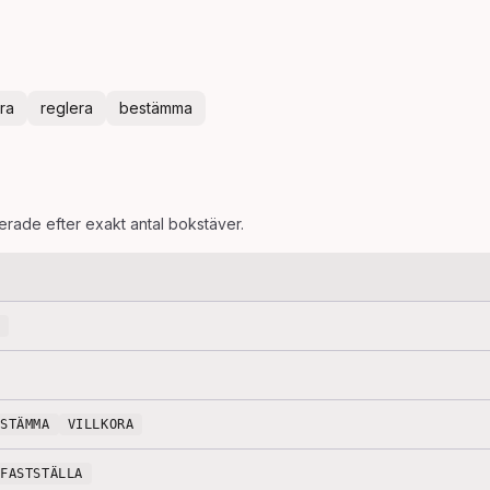
ora
reglera
bestämma
terade efter exakt antal bokstäver.
ESTÄMMA
VILLKORA
FASTSTÄLLA