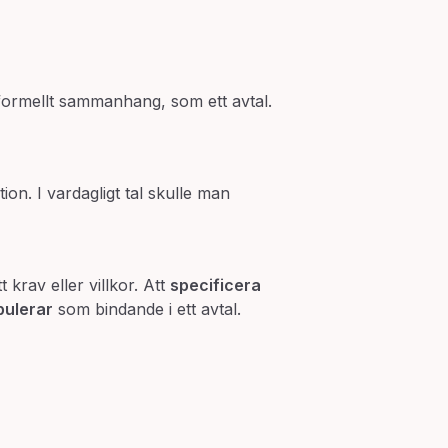
er formellt sammanhang, som ett avtal.
on. I vardagligt tal skulle man
 krav eller villkor. Att
specificera
pulerar
som bindande i ett avtal.