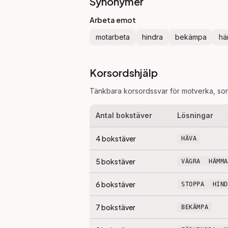
Synonymer
Arbeta emot
motarbeta
hindra
bekämpa
h
Korsordshjälp
Tänkbara korsordssvar för
motverka
, so
Antal bokstäver
Lösningar
4
bokstäver
HÄVA
5
bokstäver
VÄGRA
HÄMMA
6
bokstäver
STOPPA
HIN
7
bokstäver
BEKÄMPA