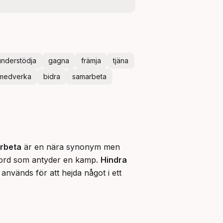
understödja
gagna
främja
tjäna
medverka
bidra
samarbeta
rbeta
 är en nära synonym men 
t ord som antyder en kamp. 
Hindra
 används för att hejda något i ett 