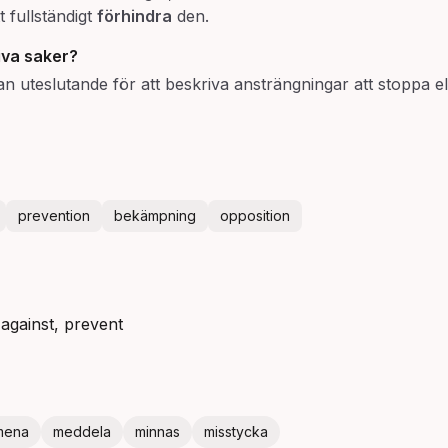
t fullständigt
förhindra
den.
iva saker?
an uteslutande för att beskriva ansträngningar att stoppa 
prevention
bekämpning
opposition
against, prevent
mena
meddela
minnas
misstycka