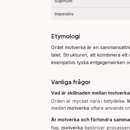
Supinum
Imperativ
Etymologi
Ordet motverka är en sammansättnin
talet. Strukturen, att kombinera ett 
exempelvis tyska entgegenwirken 
Vanliga frågor
Vad är skillnaden mellan
motverka
Orden är mycket nära i betydelse.
M
medan
motverka
oftare används om 
Är
motverka
och
förhindra
samma
Nej,
motverka
beskriver processen