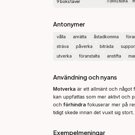
9
bokstäver
FÖRHINDRA
Antonymer
vålla
anrätta
åstadkomma
föra
sträva
påverka
biträda
suppor
utverka
föranstalta
anstifta
ma
Användning och nyans
Motverka
 är ett allmänt och något 
kan uppfattas som mer aktivt och per
och 
förhindra
 fokuserar mer på res
tidigt skede innan det vuxit sig stort.
Exempelmeningar