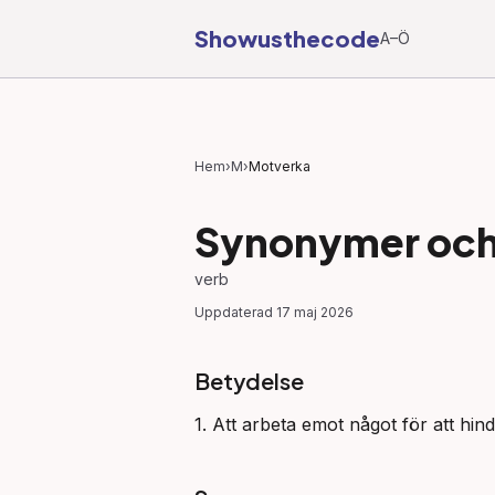
Showusthecode
A–Ö
Hem
›
M
›
Motverka
Synonymer och 
verb
Uppdaterad
17 maj 2026
Betydelse
1. Att arbeta emot något för att hind