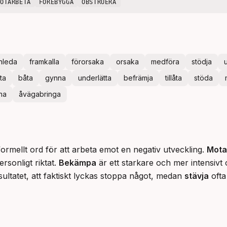
MOTARBETA
FÖREBYGGA
OBSTRUERA
nleda
framkalla
förorsaka
orsaka
medföra
stödja
ta
båta
gynna
underlätta
befrämja
tillåta
stöda
na
åvägabringa
formellt ord för att arbeta emot en negativ utveckling. 
Mota
sonligt riktat. 
Bekämpa
 är ett starkare och mer intensiv
ultatet, att faktiskt lyckas stoppa något, medan 
stävja
 ofta