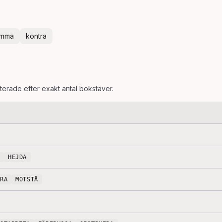
ämma
kontra
rterade efter exakt antal bokstäver.
HEJDA
DRA
MOTSTÅ