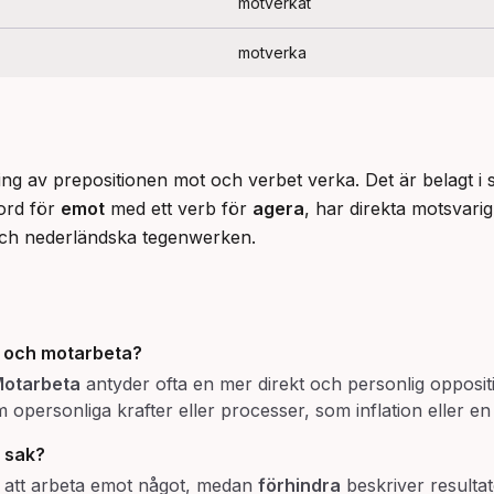
motverkat
motverka
g av prepositionen mot och verbet verka. Det är belagt i
ord för 
emot
 med ett verb för 
agera
, har direkta motsvari
och nederländska tegenwerken.
och
motarbeta
?
otarbeta
antyder ofta en mer direkt och personlig opposit
opersonliga krafter eller processer, som inflation eller e
 sak?
 att arbeta emot något, medan
förhindra
beskriver resultat