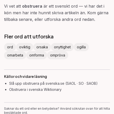
Vi vet att
obstruera
är ett svenskt ord — vi har det i
kön men har inte hunnit skriva artikeln än. Kom gärna
tillbaka senare, eller utforska andra ord nedan.
Fler ord att utforska
ord
oviktig
orsaka
onyttighet
ogilla
omarbeta
omforma
ompröva
Källor och vidare läsning
Slå upp
obstruera
på svenska.se (SAOL · SO · SAOB)
Obstruera
i svenska Wiktionary
Saknar du ett ord eller en betydelse? Använd sökrutan ovan för att hitta
besläktade ord.