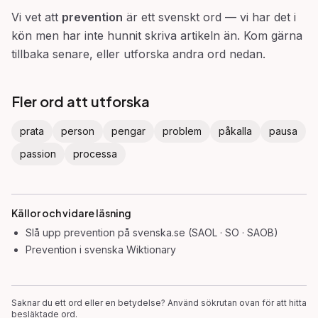
Vi vet att
prevention
är ett svenskt ord — vi har det i
kön men har inte hunnit skriva artikeln än. Kom gärna
tillbaka senare, eller utforska andra ord nedan.
Fler ord att utforska
prata
person
pengar
problem
påkalla
pausa
passion
processa
Källor och vidare läsning
Slå upp
prevention
på svenska.se (SAOL · SO · SAOB)
Prevention
i svenska Wiktionary
Saknar du ett ord eller en betydelse? Använd sökrutan ovan för att hitta
besläktade ord.