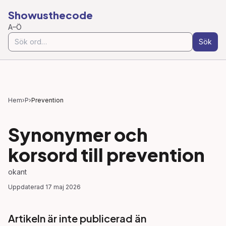
Showusthecode
A–Ö
Sök
Hem
›
P
›
Prevention
Synonymer och
korsord till
prevention
okant
Uppdaterad
17 maj 2026
Artikeln är inte publicerad än