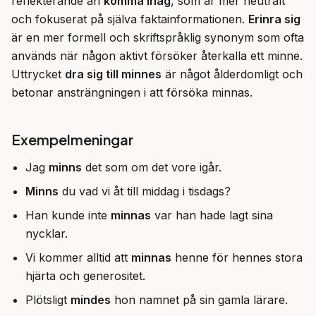
reflekterande än 
komma ihåg
, som är mer neutralt 
och fokuserat på själva faktainformationen. 
Erinra sig
är en mer formell och skriftspråklig synonym som ofta 
används när någon aktivt försöker återkalla ett minne. 
Uttrycket 
dra sig till minnes
 är något ålderdomligt och 
betonar ansträngningen i att försöka minnas.
Exempelmeningar
Jag
minns
det som om det vore igår.
Minns
du vad vi åt till middag i tisdags?
Han kunde inte
minnas
var han hade lagt sina
nycklar.
Vi kommer alltid att
minnas
henne för hennes stora
hjärta och generositet.
Plötsligt
mindes
hon namnet på sin gamla lärare.