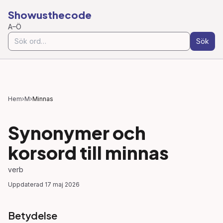
Showusthecode
A–Ö
Sök
Hem
›
M
›
Minnas
Synonymer och
korsord till
minnas
verb
Uppdaterad
17 maj 2026
Betydelse