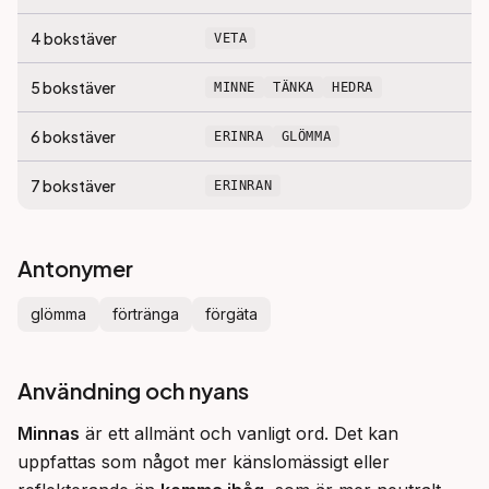
4
bokstäver
VETA
5
bokstäver
MINNE
TÄNKA
HEDRA
6
bokstäver
ERINRA
GLÖMMA
7
bokstäver
ERINRAN
Antonymer
glömma
förtränga
förgäta
Användning och nyans
Minnas
 är ett allmänt och vanligt ord. Det kan 
uppfattas som något mer känslomässigt eller 