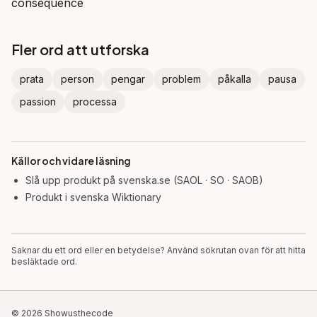
consequence
Fler ord att utforska
prata
person
pengar
problem
påkalla
pausa
passion
processa
Källor och vidare läsning
Slå upp
produkt
på svenska.se (SAOL · SO · SAOB)
Produkt
i svenska Wiktionary
Saknar du ett ord eller en betydelse? Använd sökrutan ovan för att hitta
besläktade ord.
©
2026
Showusthecode