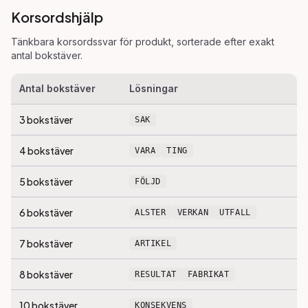
Korsordshjälp
Tänkbara korsordssvar för
produkt
, sorterade efter exakt
antal bokstäver.
Antal bokstäver
Lösningar
3
bokstäver
SAK
4
bokstäver
VARA
TING
5
bokstäver
FÖLJD
6
bokstäver
ALSTER
VERKAN
UTFALL
7
bokstäver
ARTIKEL
8
bokstäver
RESULTAT
FABRIKAT
10
bokstäver
KONSEKVENS