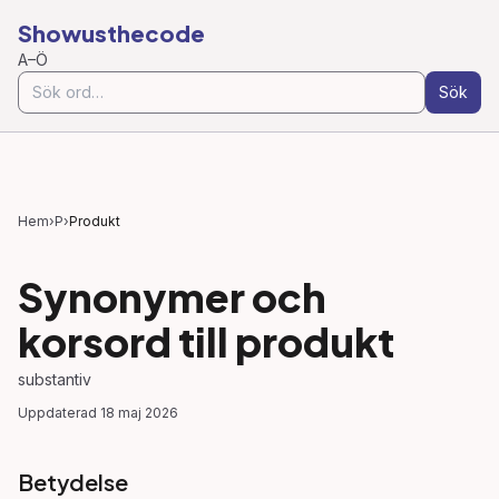
Showusthecode
A–Ö
Sök
Hem
›
P
›
Produkt
Synonymer och
korsord till
produkt
substantiv
Uppdaterad
18 maj 2026
Betydelse