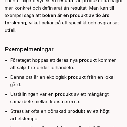
I den bildliga betydelsen 
resultat
 är produkt ofta något 
mer konkret och definierat än resultat. Man kan till 
exempel säga att 
boken är en produkt av tio års 
forskning
, vilket pekar på ett specifikt och avgränsat 
utfall.
Exempelmeningar
Företaget hoppas att deras nya
produkt
kommer
att sälja bra under julhandeln.
Denna ost är en ekologisk
produkt
från en lokal
gård.
Utställningen var en
produkt
av ett mångårigt
samarbete mellan konstnärerna.
Stress är ofta en oönskad
produkt
av ett högt
arbetstempo.