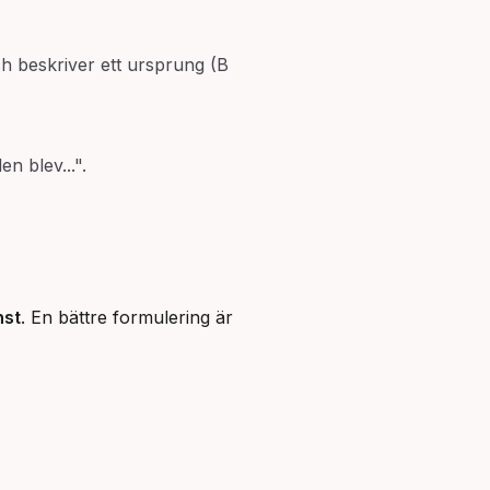
h beskriver ett ursprung (B
den blev...".
nst
. En bättre formulering är