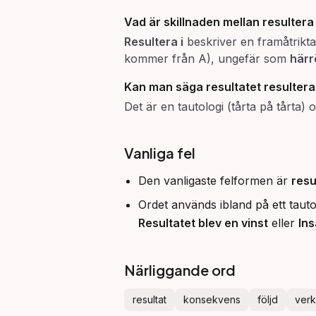
Vad är skillnaden mellan
resultera 
Resultera i
beskriver en framåtrikta
kommer från A), ungefär som
härr
Kan man säga
resultatet resultera
Det är en tautologi (tårta på tårta) 
Vanliga fel
Den vanligaste felformen är
resu
Ordet används ibland på ett taut
Resultatet blev en vinst
eller
Ins
Närliggande ord
resultat
konsekvens
följd
ver