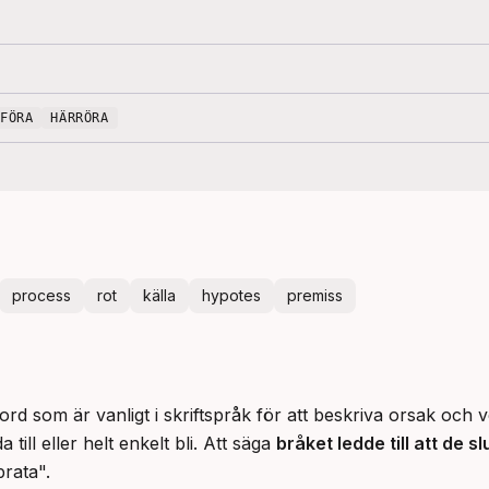
DFÖRA
HÄRRÖRA
process
rot
källa
hypotes
premiss
t ord som är vanligt i skriftspråk för att beskriva orsak och v
ill eller helt enkelt bli. Att säga 
bråket ledde till att de s
prata".