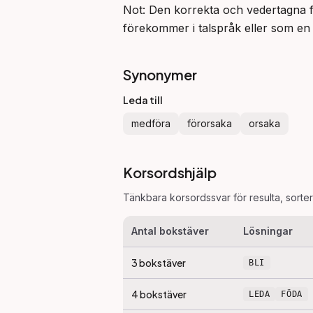
Not: Den korrekta och vedertagna 
förekommer i talspråk eller som en
Synonymer
Leda till
medföra
förorsaka
orsaka
Korsordshjälp
Tänkbara korsordssvar för
resulta
, sorte
Antal bokstäver
Lösningar
3
bokstäver
BLI
4
bokstäver
LEDA
FÖDA