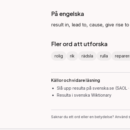
På engelska
result in, lead to, cause, give rise to
Fler ord att utforska
rolig
rik
rädsla
rulla
reparer
Källor och vidare läsning
Slå upp
resulta
på svenska.se (SAOL ·
Resulta
i svenska Wiktionary
Saknar du ett ord eller en betydelse? Använd s