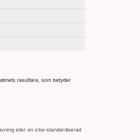
Ordet resultera är inlånat i svenskan, troligen via tyskan eller franskan. Det har sitt ursprung i latinets resultare, som betyder 
vning eller en icke-standardiserad