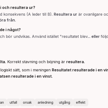
i
och
resultera ur
?
d konsekvens (A leder till B).
Resultera ur
är ovanligare oc
öra från
.
de i något
?
och bör undvikas. Använd istället "resultatet blev...
eller
följ
lta
. Korrekt stavning och böjning är
resultera
.
ologiskt sätt, som i meningen
Resultatet resulterade i en vi
atsen resulterade i en vinst
.
kan
utfall
orsak
anledning
utgång
effekt