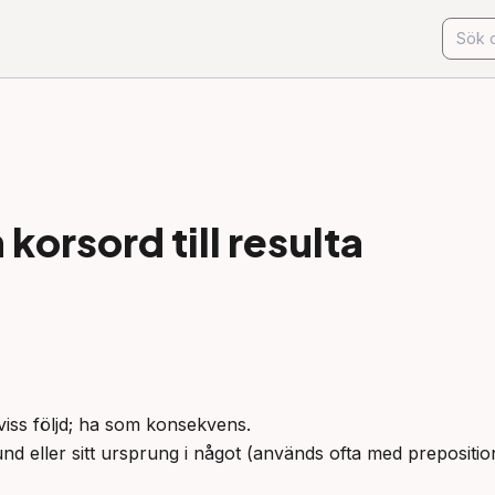
korsord till
resulta
en viss följd; ha som konsekvens.

rund eller sitt ursprung i något (används ofta med prepositi