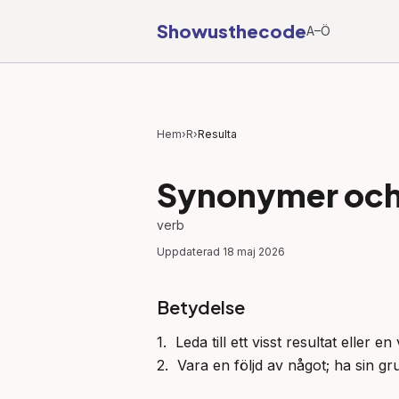
Showusthecode
A–Ö
Hem
›
R
›
Resulta
Synonymer och 
verb
Uppdaterad
18 maj 2026
Betydelse
1.  Leda till ett visst resultat eller 
2.  Vara en följd av något; ha sin g