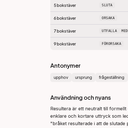
5
bokstäver
SLUTA
6
bokstäver
ORSAKA
7
bokstäver
UTFALLA
ME
9
bokstäver
FÖRORSAKA
Antonymer
upphov
ursprung
frågeställning
Användning och nyans
Resultera är ett neutralt till formell
enklare och kortare uttryck som leda t
"bråket resulterade i att de slutade 