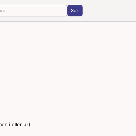
Sök
onen 
i
 eller 
ur
).
