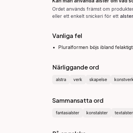
Kan man använda alster om vad s
Ordet används främst om produkter av 
eller ett enkelt snickeri för ett
alste
Vanliga fel
Pluralformen böjs ibland felakti
Närliggande ord
alstra
verk
skapelse
konstver
Sammansatta ord
fantasialster
konstalster
textalster