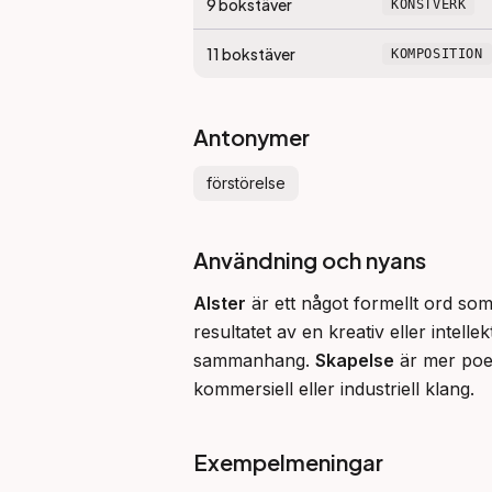
9
bokstäver
KONSTVERK
11
bokstäver
KOMPOSITION
Antonymer
förstörelse
Användning och nyans
Alster
 är ett något formellt ord so
resultatet av en kreativ eller intelle
sammanhang. 
Skapelse
 är mer poe
kommersiell eller industriell klang.
Exempelmeningar