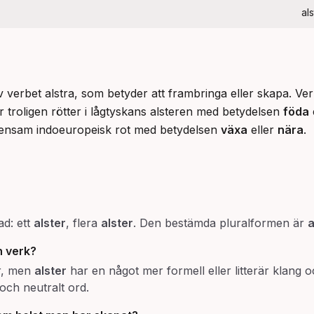
al
v verbet alstra, som betyder att frambringa eller skapa. Verb
 troligen rötter i lågtyskans alsteren med betydelsen 
föda
 
mensam indoeuropeisk rot med betydelsen 
växa
 eller 
nära
.
d: ett
alster
, flera
alster
. Den bestämda pluralformen är
a
h verk?
r, men
alster
har en något mer formell eller litterär klang
och neutralt ord.