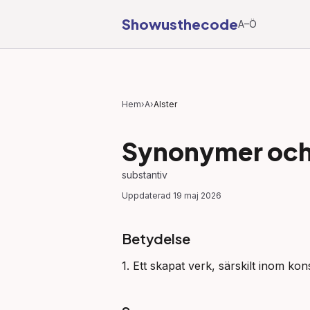
Showusthecode
A–Ö
Hem
›
A
›
Alster
Synonymer och 
substantiv
Uppdaterad
19 maj 2026
Betydelse
1. Ett skapat verk, särskilt inom kon