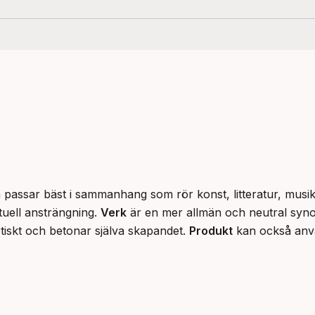
m passar bäst i sammanhang som rör konst, litteratur, musi
ktuell ansträngning. 
Verk
 är en mer allmän och neutral syno
tiskt och betonar själva skapandet. 
Produkt
 kan också anv