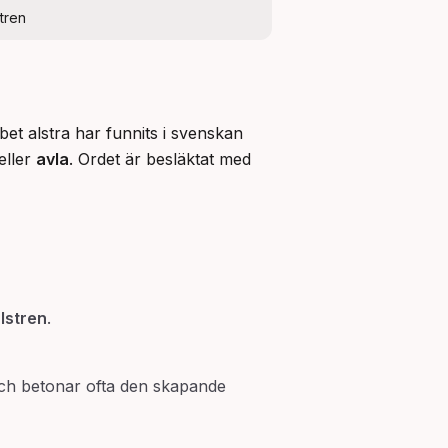
stren
et alstra har funnits i svenskan 
eller 
avla
. Ordet är besläktat med 
lstren
.
 och betonar ofta den skapande