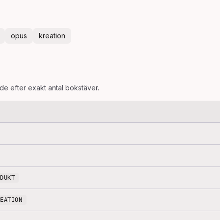
opus
kreation
ade efter exakt antal bokstäver.
ODUKT
REATION