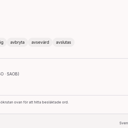
ig
avbryta
avsevärd
avslutas
SO · SAOB)
ökrutan ovan för att hitta besläktade ord.
Sven