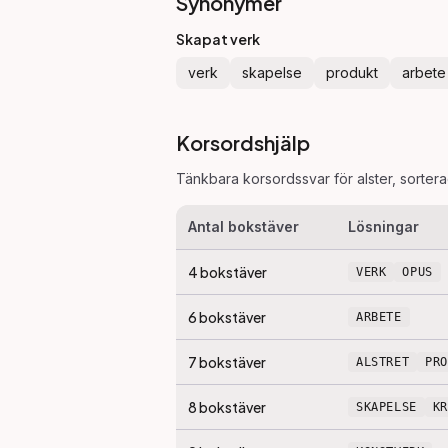
Synonymer
Skapat verk
verk
skapelse
produkt
arbete
Korsordshjälp
Tänkbara korsordssvar för
alster
, sorter
Antal bokstäver
Lösningar
4
bokstäver
VERK
OPUS
6
bokstäver
ARBETE
7
bokstäver
ALSTRET
PR
8
bokstäver
SKAPELSE
K