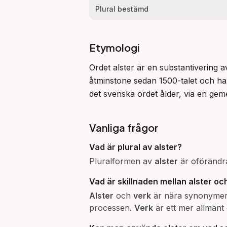
Plural bestämd
Etymologi
Ordet alster är en substantivering a
åtminstone sedan 1500-talet och har
det svenska ordet ålder, via en ge
Vanliga frågor
Vad är plural av alster?
Pluralformen av
alster
är oförändra
Vad är skillnaden mellan alster oc
Alster
och
verk
är nära synonyme
processen.
Verk
är ett mer allmänt 