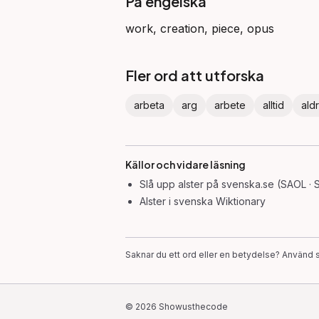
På engelska
work, creation, piece, opus
Fler ord att utforska
arbeta
arg
arbete
alltid
aldr
Källor och vidare läsning
Slå upp
alster
på svenska.se (SAOL · 
Alster
i svenska Wiktionary
Saknar du ett ord eller en betydelse? Använd s
©
2026
Showusthecode