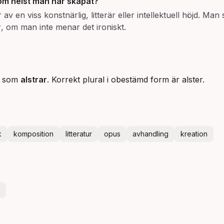
om helst man har skapat?
en viss konstnärlig, litterär eller intellektuell höjd. Man s
r
, om man inte menar det ironiskt.
gt som
alstrar
. Korrekt plural i obestämd form är alster.
k
komposition
litteratur
opus
avhandling
kreation