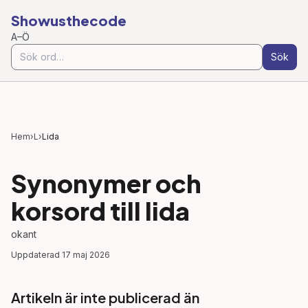
Showusthecode
A–Ö
Sök
Hem
›
L
›
Lida
Synonymer och
korsord till
lida
okant
Uppdaterad
17 maj 2026
Artikeln är inte publicerad än