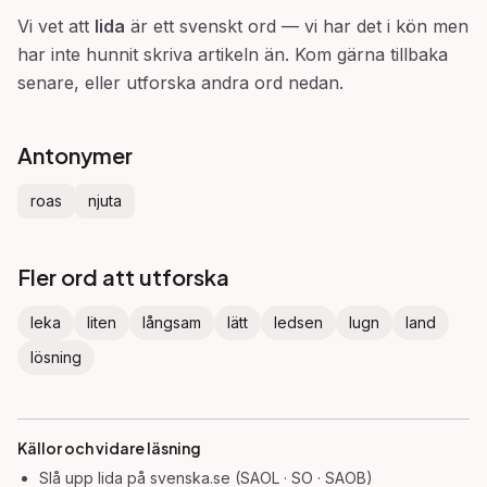
Vi vet att
lida
är ett svenskt ord — vi har det i kön men
har inte hunnit skriva artikeln än. Kom gärna tillbaka
senare, eller utforska andra ord nedan.
Antonymer
roas
njuta
Fler ord att utforska
leka
liten
långsam
lätt
ledsen
lugn
land
lösning
Källor och vidare läsning
Slå upp
lida
på svenska.se (SAOL · SO · SAOB)