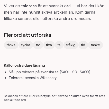
Vi vet att
tolerera
är ett svenskt ord — vi har det i kön
men har inte hunnit skriva artikeln än. Kom gärna
tillbaka senare, eller utforska andra ord nedan.
Fler ord att utforska
tänka
tycka
tro
titta
ta
tråkig
tid
tanke
Källor och vidare läsning
Slå upp
tolerera
på svenska.se (SAOL · SO · SAOB)
Tolerera
i svenska Wiktionary
Saknar du ett ord eller en betydelse? Använd sökrutan ovan för att hitta
besläktade ord.