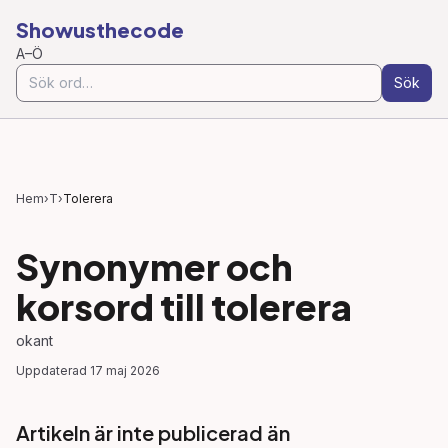
Showusthecode
A–Ö
Sök
Hem
›
T
›
Tolerera
Synonymer och
korsord till
tolerera
okant
Uppdaterad
17 maj 2026
Artikeln är inte publicerad än