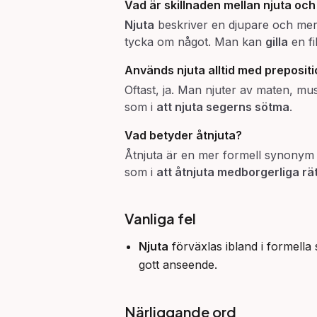
Vad är skillnaden mellan
njuta
oc
Njuta
beskriver en djupare och mer 
tycka om något. Man kan
gilla
en f
Används njuta alltid med preposit
Oftast, ja. Man njuter av maten, musi
som i
att njuta segerns sötma
.
Vad betyder
åtnjuta
?
Åtnjuta är en mer formell synonym t
som i
att åtnjuta medborgerliga rä
Vanliga fel
Njuta
förväxlas ibland i formel
gott anseende.
Närliggande ord