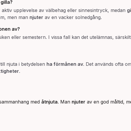
h
gilla
?
aktiv upplevelse av välbehag eller sinnesintryck, medan
gi
ilm, men man
njuter
av en vacker solnedgång.
ionen
av
?
ken eller semestern. I vissa fall kan det utelämnas, särskilt 
ill njuta i betydelsen
ha förmånen av
. Det används ofta om 
ttigheter
.
la sammanhang med
åtnjuta
. Man
njuter
av en god måltid, 