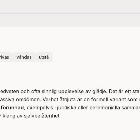
rivas
våndas
utstå
dveten och ofta sinnlig upplevelse av glädje. Det är ett star
assiva omdömen. Verbet åtnjuta är en formell variant som n
 förunnad
, exempelvis i juridiska eller ceremoniella samma
klang av självbelåtenhet.