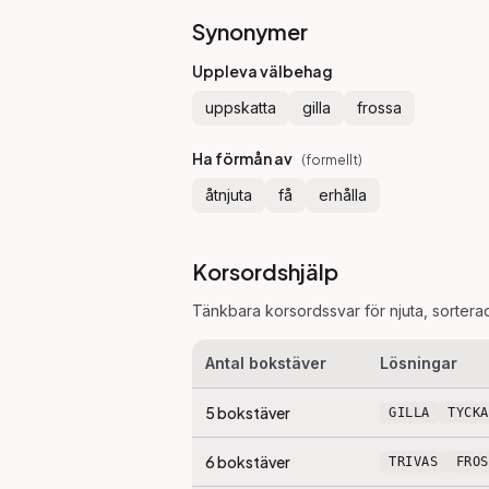
Synonymer
Uppleva välbehag
uppskatta
gilla
frossa
Ha förmån av
(
formellt
)
åtnjuta
få
erhålla
Korsordshjälp
Tänkbara korsordssvar för
njuta
, sortera
Antal bokstäver
Lösningar
5
bokstäver
GILLA
TYCKA
6
bokstäver
TRIVAS
FRO