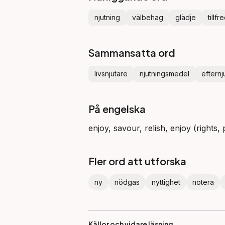
njutning
välbehag
glädje
tillfr
Sammansatta ord
livsnjutare
njutningsmedel
efternj
På engelska
enjoy, savour, relish, enjoy (rights,
Fler ord att utforska
ny
nödgas
nyttighet
notera
Källor och vidare läsning