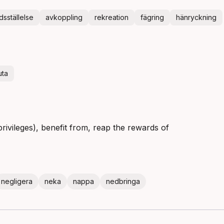
edsställelse
avkoppling
rekreation
fägring
hänryckning
uta
 privileges), benefit from, reap the rewards of
negligera
neka
nappa
nedbringa