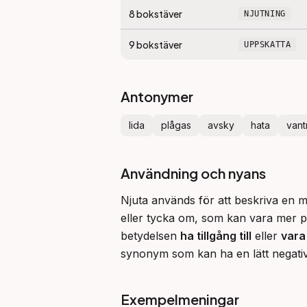
8
bokstäver
NJUTNING
9
bokstäver
UPPSKATTA
Antonymer
lida
plågas
avsky
hata
vant
Användning och nyans
Njuta används för att beskriva en me
eller tycka om, som kan vara mer p
betydelsen 
ha tillgång till
 eller 
vara
synonym som kan ha en lätt negativ 
Exempelmeningar