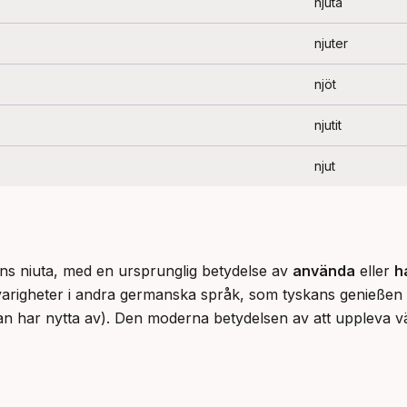
njuta
njuter
njöt
njutit
njut
ans niuta, med en ursprunglig betydelse av 
använda
 eller 
h
varigheter i andra germanska språk, som tyskans genießen
an har nytta av). Den moderna betydelsen av att uppleva v