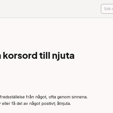
korsord till
njuta
llfredsställelse från något, ofta genom sinnena.

ller få del av något positivt; åtnjuta.