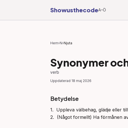
Showusthecode
A–Ö
Hem
›
N
›
Njuta
Synonymer och 
verb
Uppdaterad
18 maj 2026
Betydelse
1.  Uppleva välbehag, glädje eller ti
2.  (Något formellt) Ha förmånen av e