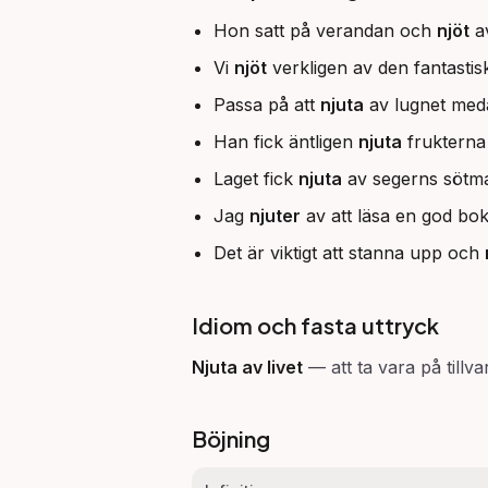
Hon satt på verandan och
njöt
av
Vi
njöt
verkligen av den fantastis
Passa på att
njuta
av lugnet med
Han fick äntligen
njuta
frukterna 
Laget fick
njuta
av segerns sötma 
Jag
njuter
av att läsa en god bo
Det är viktigt att stanna upp och
Idiom och fasta uttryck
Njuta av livet
—
att ta vara på till
Böjning