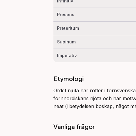
Infinitiv
Presens
Preteritum
Supinum
Imperativ
Etymologi
Ordet njuta har rötter i fornsvensk
fornnordiskans njóta och har mots
neat (i betydelsen boskap, något m
Vanliga frågor