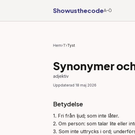
Showusthecode
A–Ö
Hem
›
T
›
Tyst
Synonymer och 
adjektiv
Uppdaterad
18 maj 2026
Betydelse
1. Fri från ljud; som inte låter.

2. Om person: som talar lite eller inte
3. Som inte uttrycks i ord; underförs