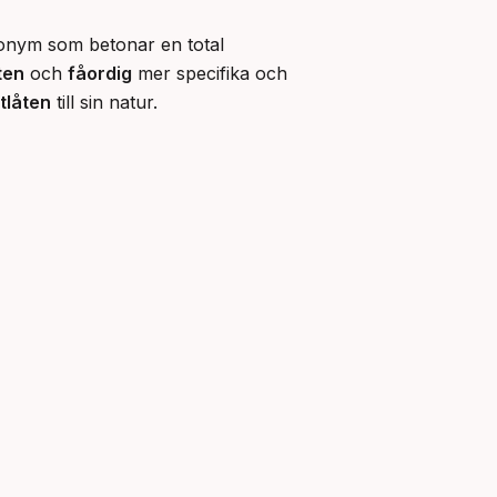
onym som betonar en total 
ten
 och 
fåordig
 mer specifika och 
tlåten
 till sin natur.