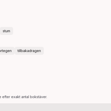
stum
örtegen
tillbakadragen
e efter exakt antal bokstäver.