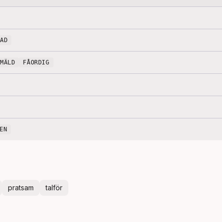
PAD
GMÄLD
FÅORDIG
EN
pratsam
talför