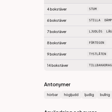
4
bokstäver
STUM
6
bokstäver
STILLA
DÄM
7
bokstäver
LJUDLÖS
LÅ
8
bokstäver
FÖRTEGEN
9
bokstäver
TYSTLÅTEN
14
bokstäver
TILLBAKADRAG
Antonymer
hörbar
högljudd
ljudlig
bullrig