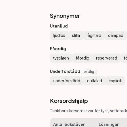
Synonymer
Utan ljud
ljudlös
stilla
lågmäld
dämpad
Fåordig
tystlåten
fåordig
reserverad
f
Underförstådd
(
bildligt
)
underförstådd
outtalad
implicit
Korsordshjälp
Tänkbara korsordssvar för
tyst
, sorterad
Antal bokstäver
Lösningar