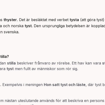
s 
thyster
. Det är besläktat med verbet 
tysta
 (att göra tyst
a och norska 
tyst
. Den ursprungliga betydelsen är kopplad ti
rn svenska.
tilla
?
edan
stilla
beskriver frånvaro av rörelse. Ett hav kan vara
s
vara
tyst
men fullt av människor som rör sig.
b. Exempelvis i meningen
Hon satt tyst och läste
, där tyst 
m nästan uteslutande används för att beskriva en persons 