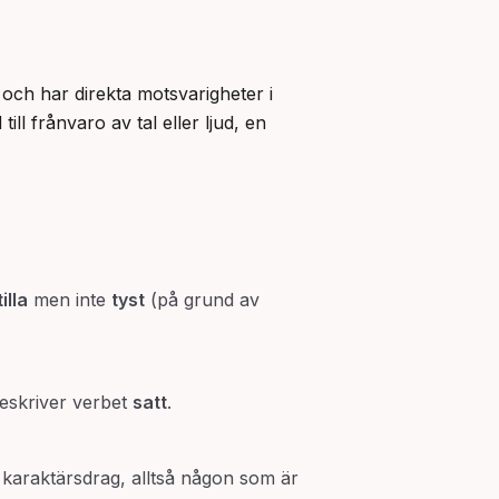
) och har direkta motsvarigheter i 
ll frånvaro av tal eller ljud, en 
tilla
men inte
tyst
(på grund av
beskriver verbet
satt
.
karaktärsdrag, alltså någon som är