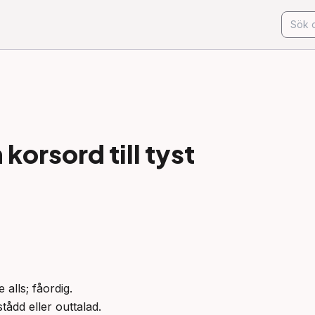
korsord till
tyst
 alls; fåordig.

tådd eller outtalad.