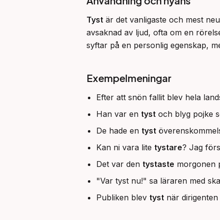
Användning och nyans
Tyst
 är det vanligaste och mest neut
avsaknad av ljud, ofta om en rörels
syftar på en personlig egenskap, 
Exempelmeningar
Efter att snön fallit blev hela la
Han var en
tyst
och blyg pojke s
De hade en
tyst
överenskommelse 
Kan ni vara lite
tystare
? Jag för
Det var den
tystaste
morgonen på
"Var tyst nu!" sa läraren med ska
Publiken blev
tyst
när dirigenten 