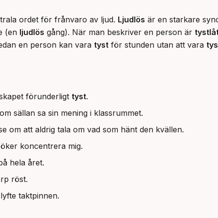
rala ordet för frånvaro av ljud. 
Ljudlös
 är en starkare syn
e (en 
ljudlös
 gång). När man beskriver en person är 
tystlå
medan en person kan vara 
tyst
 för stunden utan att vara 
tys
ndskapet förunderligt
tyst
.
om sällan sa sin mening i klassrummet.
om att aldrig tala om vad som hänt den kvällen.
söker koncentrera mig.
 hela året.
rp röst.
lyfte taktpinnen.