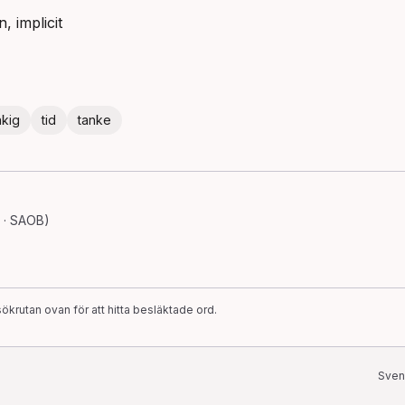
n, implicit
åkig
tid
tanke
 · SAOB)
ökrutan ovan för att hitta besläktade ord.
Sven