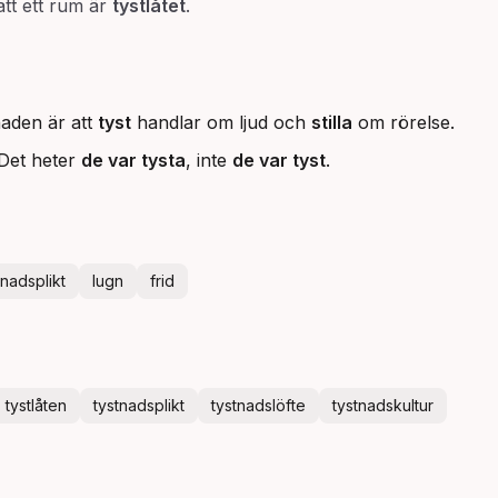
att ett rum är
tystlåtet
.
lnaden är att
tyst
handlar om ljud och
stilla
om rörelse.
. Det heter
de var tysta
, inte
de var tyst
.
tnadsplikt
lugn
frid
tystlåten
tystnadsplikt
tystnadslöfte
tystnadskultur