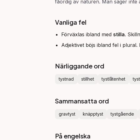
fåordig av naturen. Man säger inte 
Vanliga fel
Förväxlas ibland med
stilla
. Skil
Adjektivet böjs ibland fel i plural
Närliggande ord
tystnad
stillhet
tystlåtenhet
tys
Sammansatta ord
gravtyst
knäpptyst
tystgående
På engelska