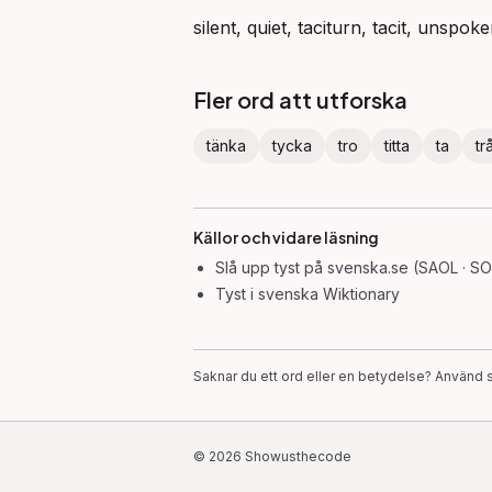
silent, quiet, taciturn, tacit, unspoke
Fler ord att utforska
tänka
tycka
tro
titta
ta
tr
Källor och vidare läsning
Slå upp
tyst
på svenska.se (SAOL · SO
Tyst
i svenska Wiktionary
Saknar du ett ord eller en betydelse? Använd s
©
2026
Showusthecode