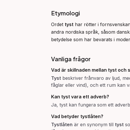
Etymologi
Ordet 
tyst
 har rötter i fornsvenskan
andra nordiska språk, såsom dansk
betydelse som har bevarats i mode
Vanliga frågor
Vad är skillnaden mellan
tyst
och
s
Tyst
beskriver frånvaro av ljud, m
fåglar eller vind), och ett rum kan 
Kan
tyst
vara ett adverb?
Ja, tyst kan fungera som ett adver
Vad betyder
tystlåten
?
Tystlåten
är en synonym till
tyst
so