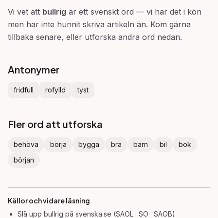
Vi vet att
bullrig
är ett svenskt ord — vi har det i kön
men har inte hunnit skriva artikeln än. Kom gärna
tillbaka senare, eller utforska andra ord nedan.
Antonymer
fridfull
rofylld
tyst
Fler ord att utforska
behöva
börja
bygga
bra
barn
bil
bok
början
Källor och vidare läsning
Slå upp
bullrig
på svenska.se (SAOL · SO · SAOB)