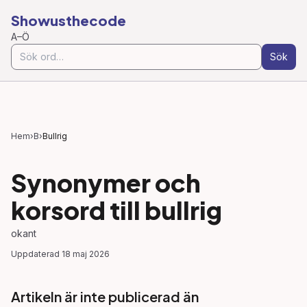
Showusthecode
A–Ö
Sök
Hem
›
B
›
Bullrig
Synonymer och
korsord till
bullrig
okant
Uppdaterad
18 maj 2026
Artikeln är inte publicerad än