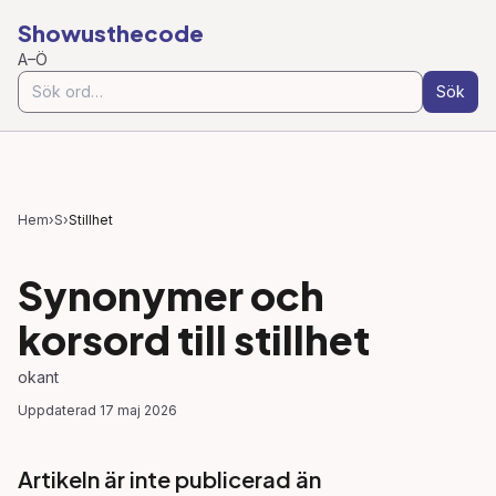
Showusthecode
A–Ö
Sök
Hem
›
S
›
Stillhet
Synonymer och
korsord till
stillhet
okant
Uppdaterad
17 maj 2026
Artikeln är inte publicerad än