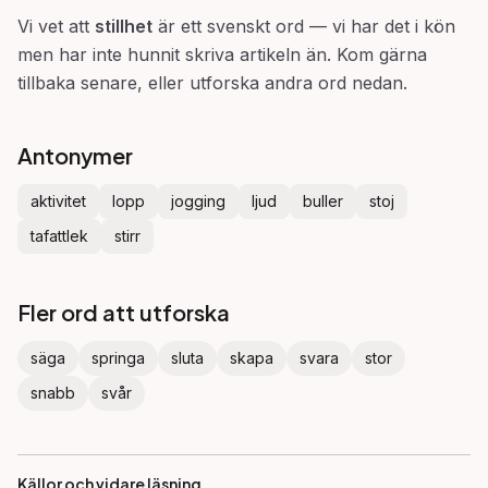
Vi vet att
stillhet
är ett svenskt ord — vi har det i kön
men har inte hunnit skriva artikeln än. Kom gärna
tillbaka senare, eller utforska andra ord nedan.
Antonymer
aktivitet
lopp
jogging
ljud
buller
stoj
tafattlek
stirr
Fler ord att utforska
säga
springa
sluta
skapa
svara
stor
snabb
svår
Källor och vidare läsning