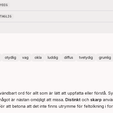
TYDIG
ÅTAGLIG
otydlig
vag
okla
luddig
diffus
tvetydig
grumlig
vändbart ord för allt som är lätt att uppfatta eller förstå.
något är nästan omöjligt att missa. 
Distinkt
 och 
skarp
 anvä
 För att betona att det inte finns utrymme för feltolkning i