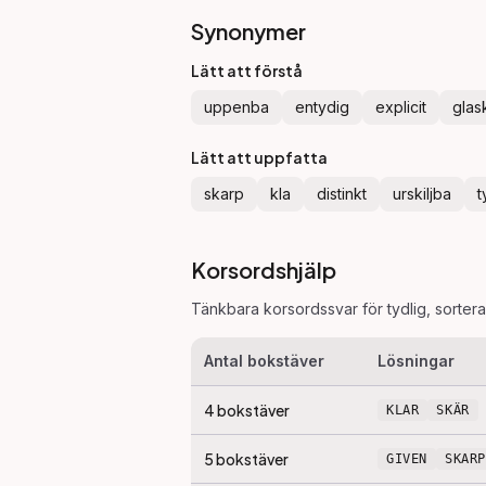
Synonymer
Lätt att förstå
uppenba
entydig
explicit
glas
Lätt att uppfatta
skarp
kla
distinkt
urskiljba
t
Korsordshjälp
Tänkbara korsordssvar för
tydlig
, sorter
Antal bokstäver
Lösningar
4
bokstäver
KLAR
SKÄR
5
bokstäver
GIVEN
SKARP