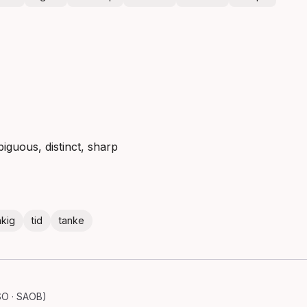
biguous, distinct, sharp
åkig
tid
tanke
SO · SAOB)