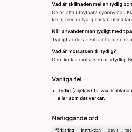
Vad är skillnaden mellan
tydlig
oc
De är ofta utbytbara synonymer. K
klar), medan tydlig nästan uteslutand
När använder man
tydligt
med t på
Tydligt
är dels neutrumformen av ad
Vad är motsatsen till
tydlig
?
Den direkta motsatsen är
otydlig
. 
Vanliga fel
Tydlig (adjektiv) förväxlas iblan
eller
som det verkar
.
Närliggande ord
förklaring
instruktion
bevis
te