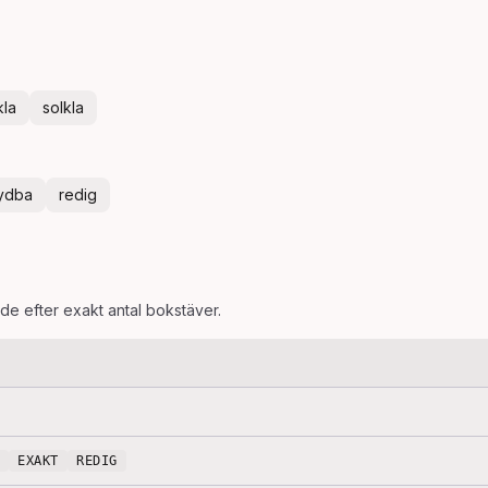
kla
solkla
ydba
redig
ade efter exakt antal bokstäver.
EXAKT
REDIG