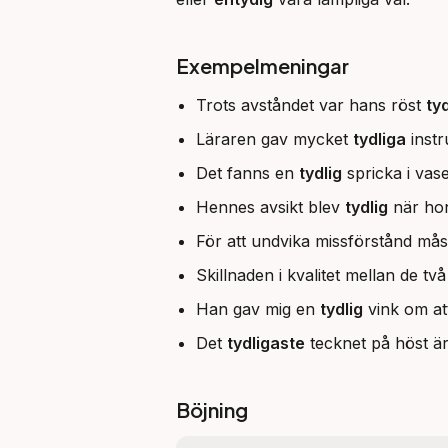
Exempelmeningar
Trots avståndet var hans röst
tyd
Läraren gav mycket
tydliga
instr
Det fanns en
tydlig
spricka i vas
Hennes avsikt blev
tydlig
när hon
För att undvika missförstånd mås
Skillnaden i kvalitet mellan de t
Han gav mig en
tydlig
vink om att
Det
tydligaste
tecknet på höst är
Böjning