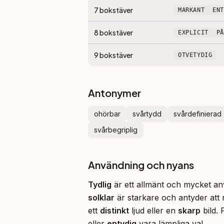
7
bokstäver
MARKANT
EN
8
bokstäver
EXPLICIT
P
9
bokstäver
OTVETYDIG
Antonymer
ohörbar
svårtydd
svårdefinierad
svårbegriplig
Användning och nyans
Tydlig
 är ett allmänt och mycket an
solklar
 är starkare och antyder att 
ett 
distinkt
 ljud eller en 
skarp
 bild.
eller 
entydig
 vara lämpliga val.