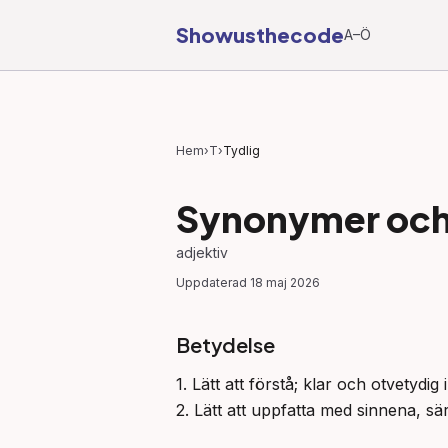
Showusthecode
A–Ö
Hem
›
T
›
Tydlig
Synonymer och 
adjektiv
Uppdaterad
18 maj 2026
Betydelse
1. Lätt att förstå; klar och otvetydig 
2. Lätt att uppfatta med sinnena, sär