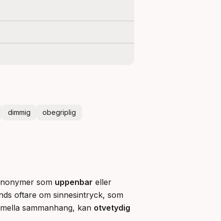
dimmig
obegriplig
 Synonymer som 
uppenbar
 eller 
nds oftare om sinnesintryck, som 
 formella sammanhang, kan 
otvetydig