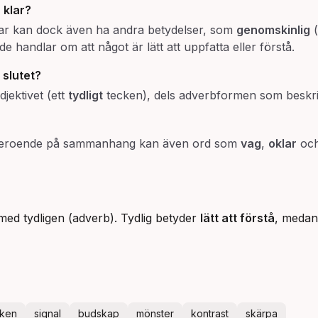
h
klar
?
lar kan dock även ha andra betydelser, som
genomskinlig
(
e handlar om att något är lätt att uppfatta eller förstå.
 slutet?
jektivet (ett
tydligt
tecken), dels adverbformen som beskri
Beroende på sammanhang kan även ord som
vag
,
oklar
oc
d med tydligen (adverb). Tydlig betyder
lätt att förstå
, medan
cken
signal
budskap
mönster
kontrast
skärpa