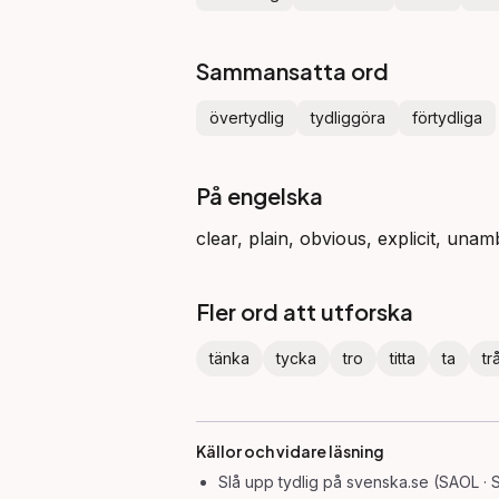
Sammansatta ord
övertydlig
tydliggöra
förtydliga
På engelska
clear, plain, obvious, explicit, unam
Fler ord att utforska
tänka
tycka
tro
titta
ta
tr
Källor och vidare läsning
Slå upp
tydlig
på svenska.se (SAOL · 