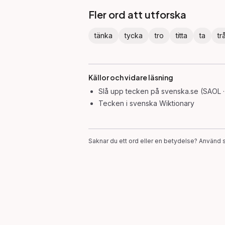
Fler ord att utforska
tänka
tycka
tro
titta
ta
tr
Källor och vidare läsning
Slå upp
tecken
på svenska.se (SAOL ·
Tecken
i svenska Wiktionary
Saknar du ett ord eller en betydelse? Använd s