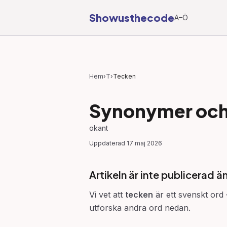
Showusthecode
A–Ö
Hem
›
T
›
Tecken
Synonymer och 
okant
Uppdaterad
17 maj 2026
Artikeln är inte publicerad ä
Vi vet att
tecken
är ett svenskt ord 
utforska andra ord nedan.