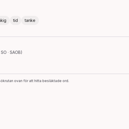
åkig
tid
tanke
 SO · SAOB)
ökrutan ovan för att hitta besläktade ord.