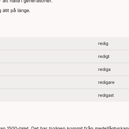
 att hålla i generationer.
 ätit på länge.
redig
redigt
rediga
redigare
redigast
dan 1500-talet. Det har troligen kommit från medellågtyskan