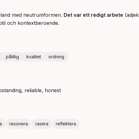
ibland med neutrumformen.
Det var ett redigt arbete
(adjek
btil och kontextberoende.
pålitlig
kvalitet
ordning
pstanding, reliable, honest
a
resonera
rasera
reflektera