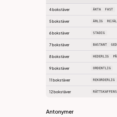
4
bokstäver
ÄKTA
FAST
5
bokstäver
ÄRLIG
REJÄL
6
bokstäver
STADIG
7
bokstäver
BASTANT
GE
8
bokstäver
HEDERLIG
P
9
bokstäver
ORDENTLIG
11
bokstäver
REKORDERLIG
12
bokstäver
RÄTTSKAFFENS
Antonymer