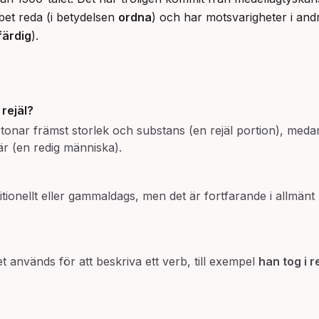
bet reda (i betydelsen 
ordna
) och har motsvarigheter i an
färdig
).
h
rejäl
?
tonar främst storlek och substans (en rejäl portion), med
är (en redig människa).
ionellt eller gammaldags, men det är fortfarande i allmänt 
t används för att beskriva ett verb, till exempel
han tog i r