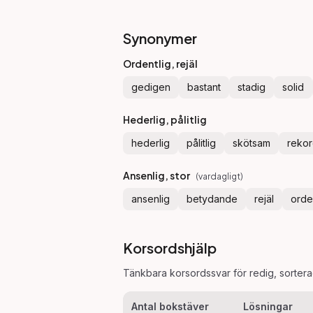
Synonymer
Ordentlig, rejäl
gedigen
bastant
stadig
solid
Hederlig, pålitlig
hederlig
pålitlig
skötsam
rekor
Ansenlig, stor
(
vardagligt
)
ansenlig
betydande
rejäl
orde
Korsordshjälp
Tänkbara korsordssvar för
redig
, sorter
Antal bokstäver
Lösningar