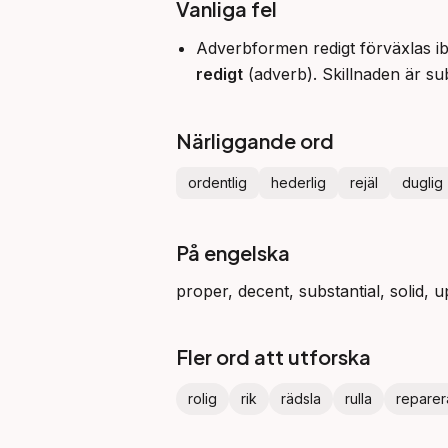
Vanliga fel
Adverbformen redigt förväxlas 
redigt
(adverb). Skillnaden är su
Närliggande ord
ordentlig
hederlig
rejäl
duglig
På engelska
proper, decent, substantial, solid, u
Fler ord att utforska
rolig
rik
rädsla
rulla
reparer