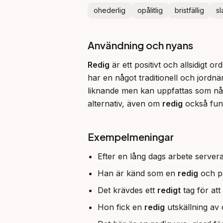
ohederlig
opålitlig
bristfällig
sl
Användning och nyans
Redig
 är ett positivt och allsidigt o
har en något traditionell och jordnä
liknande men kan uppfattas som någ
alternativ, även om 
redig
 också fun
Exempelmeningar
Efter en lång dags arbete serve
Han är känd som en
redig
och pål
Det krävdes ett
redigt
tag för at
Hon fick en
redig
utskällning av