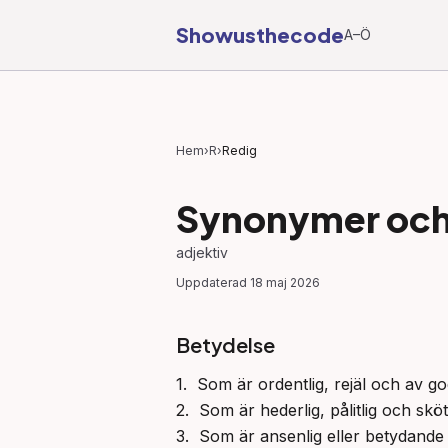
Showusthecode
A–Ö
Hem
›
R
›
Redig
Synonymer och 
adjektiv
Uppdaterad
18 maj 2026
Betydelse
1.  Som är ordentlig, rejäl och av god 
2.  Som är hederlig, pålitlig och sk
3.  Som är ansenlig eller betydande i