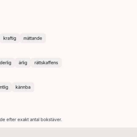
kraftig
mättande
derlig
ärlig
rättskaffens
ntlig
kännba
ade efter exakt antal bokstäver.