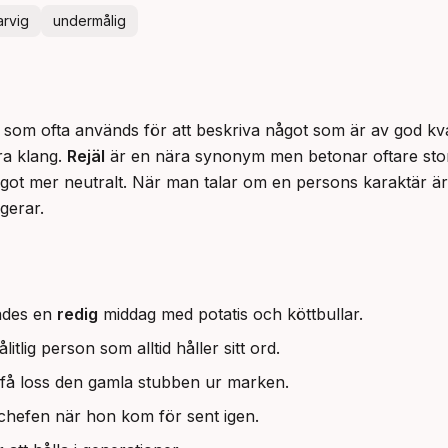
arvig
undermålig
rd som ofta används för att beskriva något som är av god kvalite
ra klang. 
Rejäl
 är en nära synonym men betonar oftare sto
ot mer neutralt. När man talar om en persons karaktär är
gerar.
rades en
redig
middag med potatis och köttbullar.
itlig person som alltid håller sitt ord.
t få loss den gamla stubben ur marken.
 chefen när hon kom för sent igen.