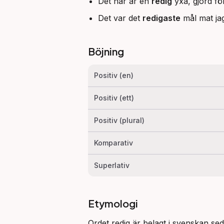
Det här är en
redig
yxa, gjord för
Det var det
redigaste
mål mat jag
Böjning
Positiv (en)
Positiv (ett)
Positiv (plural)
Komparativ
Superlativ
Etymologi
Ordet redig är belagt i svenskan se