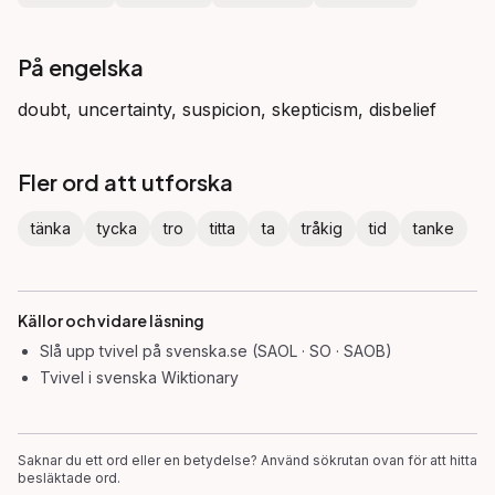
På engelska
doubt, uncertainty, suspicion, skepticism, disbelief
Fler ord att utforska
tänka
tycka
tro
titta
ta
tråkig
tid
tanke
Källor och vidare läsning
Slå upp
tvivel
på svenska.se (SAOL · SO · SAOB)
Tvivel
i svenska Wiktionary
Saknar du ett ord eller en betydelse? Använd sökrutan ovan för att hitta
besläktade ord.