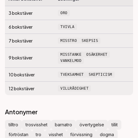
3
bokstäver
ORO
6
bokstäver
TVIVLA
7
bokstäver
MISSTRO
SKEPSIS
MISSTANKE
OSÄKERHET
9
bokstäver
VANKELMOD
10
bokstäver
TVEKSAMHET
SKEPTICISM
12
bokstäver
VILLRÅDIGHET
Antonymer
tilltro
trosvisshet
barnatro
övertygelse
tillit
förtröstan
tro
visshet
förvissning
dogma