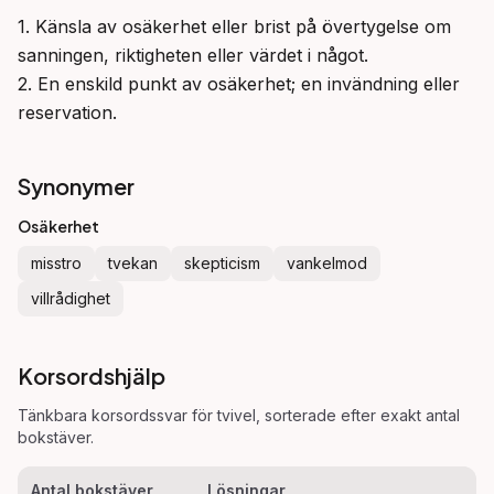
1. Känsla av osäkerhet eller brist på övertygelse om 
sanningen, riktigheten eller värdet i något.

2. En enskild punkt av osäkerhet; en invändning eller 
reservation.
Synonymer
Osäkerhet
misstro
tvekan
skepticism
vankelmod
villrådighet
Korsordshjälp
Tänkbara korsordssvar för
tvivel
, sorterade efter exakt antal
bokstäver.
Antal bokstäver
Lösningar