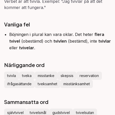
Verbet är att tvivla. Exempel: "Jag tvivlar på att det
kommer att fungera."
Vanliga fel
Böjningen i plural kan vara oklar. Det heter
flera
tvivel
(obestämd) och
tvivlen
(bestämd), inte
tvivlar
eller
tvivelar
.
Närliggande ord
tvivla
tveka
misstanke
skepsis
reservation
ifrågasättande
tveksamhet
misstänksamhet
Sammansatta ord
självtvivel
tvivelsmål
gudstvivel
tvivelsutan