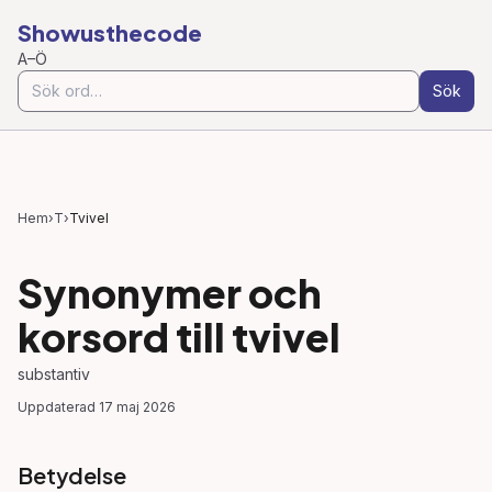
Showusthecode
A–Ö
Sök
Hem
›
T
›
Tvivel
Synonymer och
korsord till
tvivel
substantiv
Uppdaterad
17 maj 2026
Betydelse