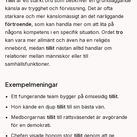
Tillit
 är ett starkt ord som beskriver en grundläggande 
känsla av trygghet och förvissning. Det är ofta 
starkare och mer känslomässigt än det närliggande 
förtroende
, som kan handla mer om att lita på 
någons kompetens i en specifik situation. Ordet 
tro
kan vara mer allmänt och även ha en religiös 
innebörd, medan 
tillit
 nästan alltid handlar om 
relationer mellan människor eller till 
samhällsfunktioner.
Exempelmeningar
Ett fungerande team bygger på ömsesidig
tillit
.
Hon kände en djup
tillit
till sin bästa vän.
Medborgarnas
tillit
till rättsväsendet är avgörande
för en demokrati.
Chefen visade honom stor
tillit
genom att ge