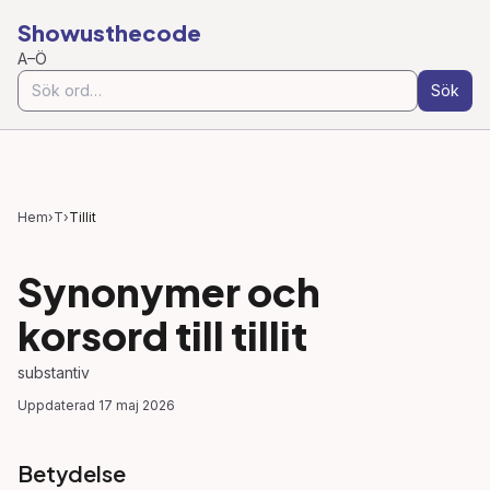
Showusthecode
A–Ö
Sök
Hem
›
T
›
Tillit
Synonymer och
korsord till
tillit
substantiv
Uppdaterad
17 maj 2026
Betydelse