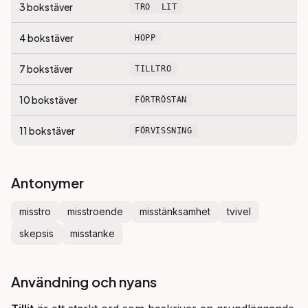
3
bokstäver
TRO
LIT
4
bokstäver
HOPP
7
bokstäver
TILLTRO
10
bokstäver
FÖRTRÖSTAN
11
bokstäver
FÖRVISSNING
Antonymer
misstro
misstroende
misstänksamhet
tvivel
skepsis
misstanke
Användning och nyans