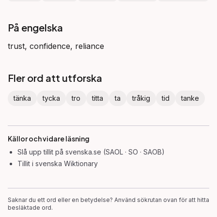
På engelska
trust, confidence, reliance
Fler ord att utforska
tänka
tycka
tro
titta
ta
tråkig
tid
tanke
Källor och vidare läsning
Slå upp
tillit
på svenska.se (SAOL · SO · SAOB)
Tillit
i svenska Wiktionary
Saknar du ett ord eller en betydelse? Använd sökrutan ovan för att hitta
besläktade ord.