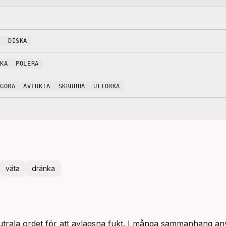
DISKA
YKA
POLERA
NGÖRA
AVFUKTA
SKRUBBA
UTTORKA
väta
dränka
utrala ordet för att avlägsna fukt. I många sammanhang an