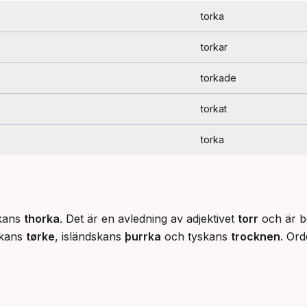
torka
torkar
torkade
torkat
torka
kans 
thorka
. Det är en avledning av adjektivet 
torr
 och är b
kans 
tørke
, isländskans 
þurrka
 och tyskans 
trocknen
. Ord