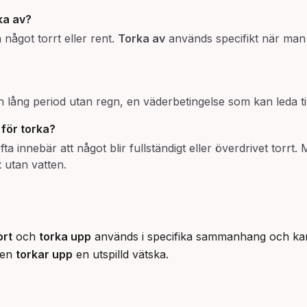
ka av
?
 något torrt eller rent.
Torka av
används specifikt när man r
 lång period utan regn, en väderbetingelse som kan leda till
t för
torka
?
a innebär att något blir fullständigt eller överdrivet torrt
t
utan vatten.
ort
och
torka upp
används i specifika sammanhang och kan i
men
torkar upp
en utspilld vätska.