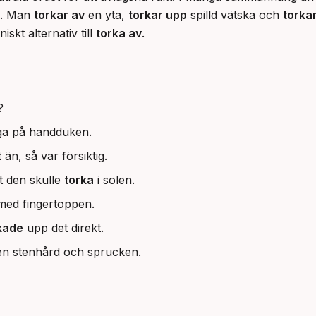
n. Man 
torkar av
 en yta, 
torkar upp
 spilld vätska och 
torkar
iskt alternativ till 
torka av
.
?
a på handduken.
t
än, så var försiktig.
t den skulle
torka
i solen.
med fingertoppen.
kade
upp det direkt.
n stenhård och sprucken.