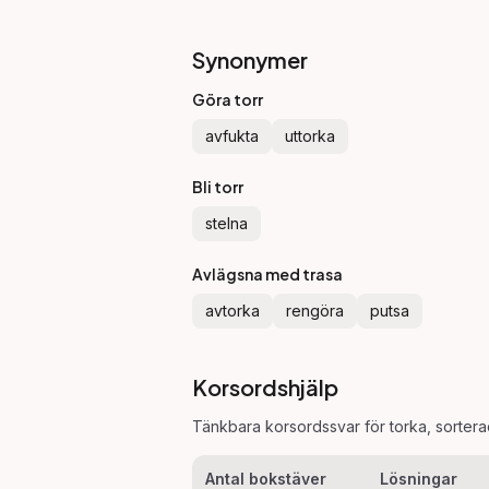
Synonymer
Göra torr
avfukta
uttorka
Bli torr
stelna
Avlägsna med trasa
avtorka
rengöra
putsa
Korsordshjälp
Tänkbara korsordssvar för
torka
, sorter
Antal bokstäver
Lösningar