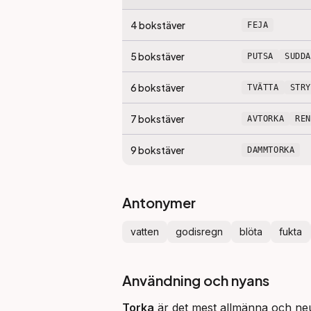
4
bokstäver
FEJA
5
bokstäver
PUTSA
SUDDA
6
bokstäver
TVÄTTA
STR
7
bokstäver
AVTORKA
RE
9
bokstäver
DAMMTORKA
Antonymer
vatten
godisregn
blöta
fukta
Användning och nyans
Torka
 är det mest allmänna och ne