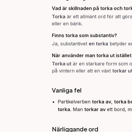
Vad är skillnaden på
torka
och
tor
Torka
är ett allmänt ord för att göra
eller en bänk.
Finns
torka
som substantiv?
Ja, substantivet
en torka
betyder en
När använder man
torka ut
iställe
Torka ut
är en starkare form som oft
på vintern eller att en växt
torkar u
Vanliga fel
Partikelverben
torka av
,
torka b
torka
. Man
torkar av
ett bord, 
Närliggande ord