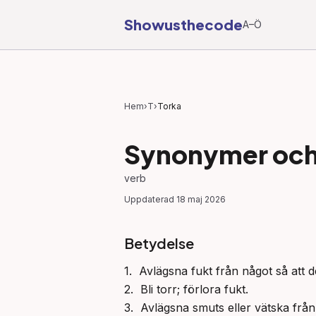
Showusthecode
A–Ö
Hem
›
T
›
Torka
Synonymer och 
verb
Uppdaterad
18 maj 2026
Betydelse
1.  Avlägsna fukt från något så att det
2.  Bli torr; förlora fukt.

3.  Avlägsna smuts eller vätska från