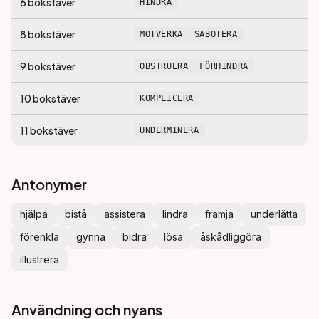
6
bokstäver
HINDRA
8
bokstäver
MOTVERKA
SABOTERA
9
bokstäver
OBSTRUERA
FÖRHINDRA
10
bokstäver
KOMPLICERA
11
bokstäver
UNDERMINERA
Antonymer
hjälpa
bistå
assistera
lindra
främja
underlätta
förenkla
gynna
bidra
lösa
åskådliggöra
illustrera
Användning och nyans