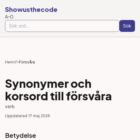
Showusthecode
A–Ö
Sök
Hem
›
F
›
Försvåra
Synonymer och
korsord till
försvåra
verb
Uppdaterad
17 maj 2026
Betydelse