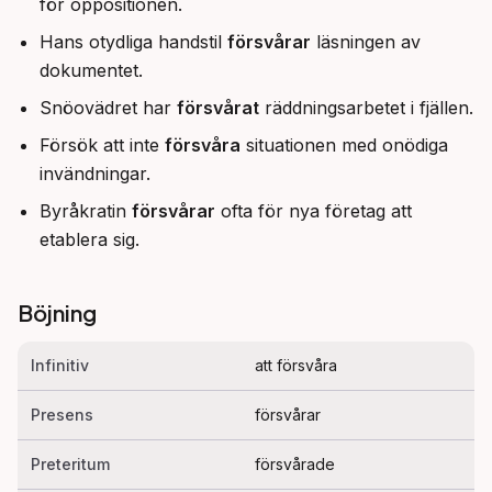
för oppositionen.
Hans otydliga handstil
försvårar
läsningen av
dokumentet.
Snöovädret har
försvårat
räddningsarbetet i fjällen.
Försök att inte
försvåra
situationen med onödiga
invändningar.
Byråkratin
försvårar
ofta för nya företag att
etablera sig.
Böjning
Infinitiv
att försvåra
Presens
försvårar
Preteritum
försvårade