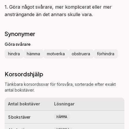
1. Göra något svårare, mer komplicerat eller mer 
ansträngande än det annars skulle vara.
Synonymer
Göra svårare
hindra
hämma
motverka
obstruera
förhindra
Korsordshjälp
Tänkbara korsordssvar för
försvåra
, sorterade efter exakt
antal bokstäver.
Antal bokstäver
Lösningar
5
bokstäver
HÄMMA