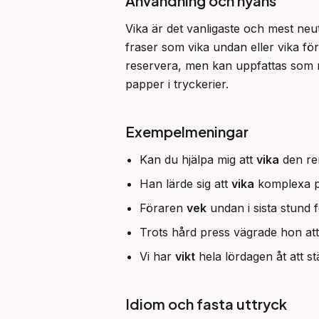
Användning och nyans
Vika är det vanligaste och mest neut
fraser som vika undan eller vika för tr
reservera, men kan uppfattas som nå
papper i tryckerier.
Exempelmeningar
Kan du hjälpa mig att
vika
den ren
Han lärde sig att
vika
komplexa pa
Föraren
vek
undan i sista stund 
Trots hård press vägrade hon at
Vi har
vikt
hela lördagen åt att st
Idiom och fasta uttryck