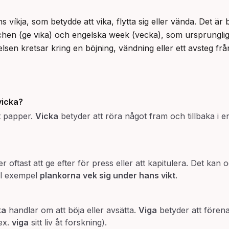
s víkja, som betydde att vika, flytta sig eller vända. Det är 
en (ge vika) och engelska week (vecka), som ursprunglige
delsen kretsar kring en böjning, vändning eller ett avsteg från
vicka
?
t papper.
Vicka
betyder att röra något fram och tillbaka i 
r oftast att ge efter för press eller att kapitulera. Det ka
ill exempel
plankorna vek sig under hans vikt
.
ka
handlar om att böja eller avsätta.
Viga
betyder att förena
.ex.
viga
sitt liv åt forskning).