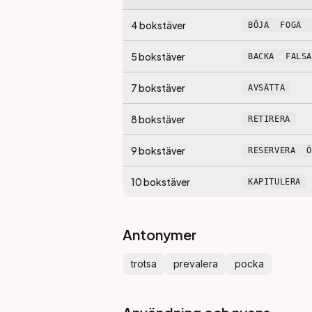
4
bokstäver
BÖJA
FOGA
5
bokstäver
BACKA
FALSA
7
bokstäver
AVSÄTTA
8
bokstäver
RETIRERA
9
bokstäver
RESERVERA
10
bokstäver
KAPITULERA
Antonymer
trotsa
prevalera
pocka