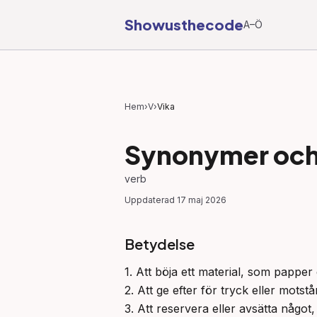
Showusthecode
A–Ö
Hem
›
V
›
Vika
Synonymer och 
verb
Uppdaterad
17 maj 2026
Betydelse
1. Att böja ett material, som papper e
2. Att ge efter för tryck eller motstån
3. Att reservera eller avsätta något, 