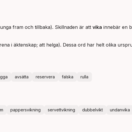
gunga fram och tillbaka). Skillnaden är att
vika
innebär en b
rena i äktenskap; att helga). Dessa ord har helt olika ursp
ygga
avsätta
reservera
falska
rulla
rm
pappersvikning
servettvikning
dubbelvikt
undanvika