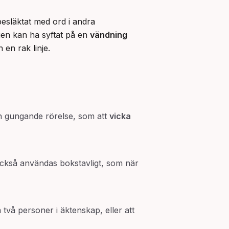
besläktat med ord i andra 
n kan ha syftat på en 
vändning
 en rak linje.
en gungande rörelse, som att
vicka
n också användas bokstavligt, som när
 två personer i äktenskap, eller att