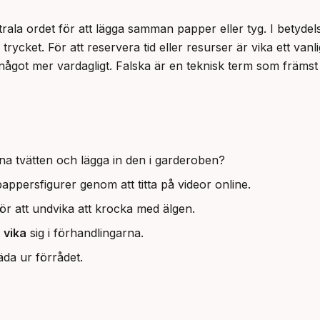
rala ordet för att lägga samman papper eller tyg. I betydel
ycket. För att reservera tid eller resurser är vika ett vanligt 
got mer vardagligt. Falska är en teknisk term som främst 
a tvätten och lägga in den i garderoben?
ppersfigurer genom att titta på videor online.
för att undvika att krocka med älgen.
t
vika
sig i förhandlingarna.
äda ur förrådet.