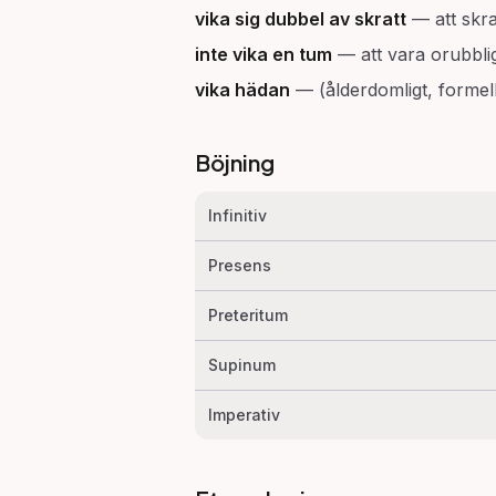
vika sig dubbel av skratt
—
att skr
inte vika en tum
—
att vara orubblig
vika hädan
—
(ålderdomligt, formellt
Böjning
Infinitiv
Presens
Preteritum
Supinum
Imperativ