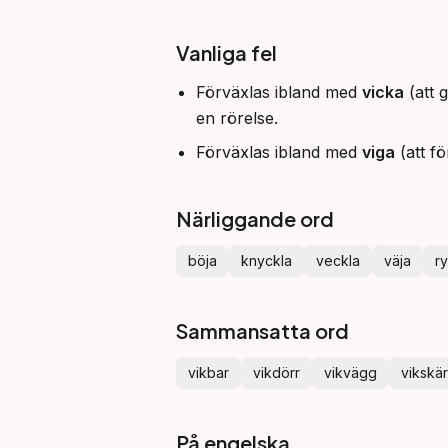
Vanliga fel
Förväxlas ibland med
vicka
(att 
en rörelse.
Förväxlas ibland med
viga
(att fö
Närliggande ord
böja
knyckla
veckla
väja
r
Sammansatta ord
vikbar
vikdörr
vikvägg
vikskä
På engelska