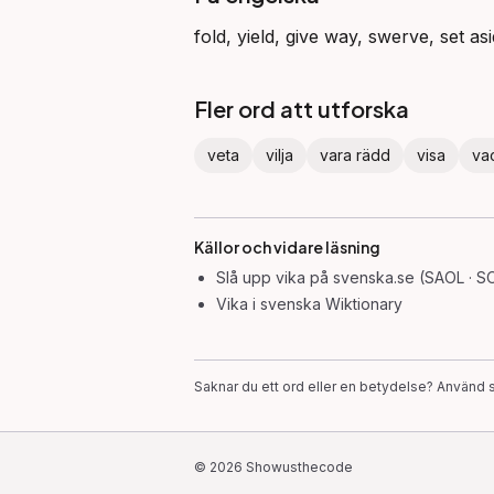
fold, yield, give way, swerve, set a
Fler ord att utforska
veta
vilja
vara rädd
visa
va
Källor och vidare läsning
Slå upp
vika
på svenska.se (SAOL · S
Vika
i svenska Wiktionary
Saknar du ett ord eller en betydelse? Använd s
©
2026
Showusthecode