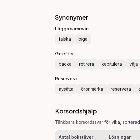
Synonymer
Lägga samman
falska
biga
Ge efter
backa
retirera
kapitulera
väja
Reservera
avsätta
öronmärka
reservera
Korsordshjälp
Tänkbara korsordssvar för
vika
, sortera
Antal bokstäver
Lösningar