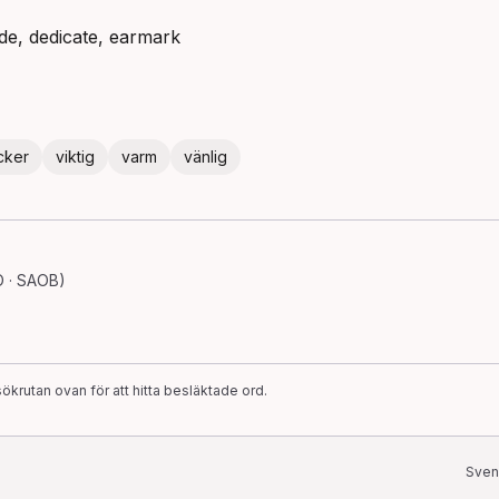
side, dedicate, earmark
cker
viktig
varm
vänlig
O · SAOB)
ökrutan ovan för att hitta besläktade ord.
Sven