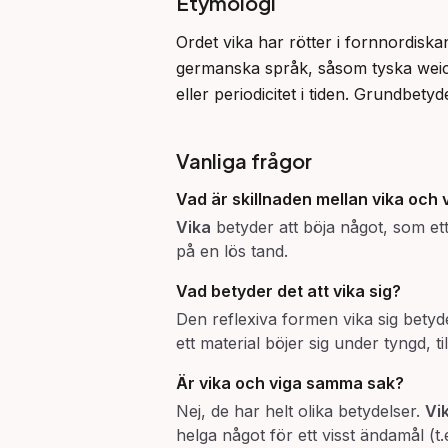
Etymologi
Ordet vika har rötter i fornnordiskan
germanska språk, såsom tyska weich
eller periodicitet i tiden. Grundbety
Vanliga frågor
Vad är skillnaden mellan
vika
och
Vika
betyder att böja något, som et
på en lös tand.
Vad betyder det att
vika sig
?
Den reflexiva formen vika sig betyde
ett material böjer sig under tyngd, t
Är
vika
och
viga
samma sak?
Nej, de har helt olika betydelser.
Vi
helga något för ett visst ändamål (t