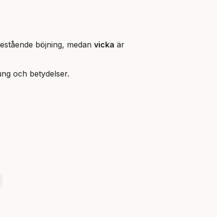
estående böjning, medan
vicka
är
rung och betydelser.