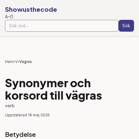
Showusthecode
A–Ö
Sök
Hem
›
V
›
Vägras
Synonymer och
korsord till
vägras
verb
Uppdaterad
19 maj 2026
Betydelse