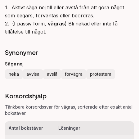
1.  Aktivt säga nej till eller avstå från att göra något 
som begärs, förväntas eller beordras.

2.  (I passiv form, 
vägras
) Bli nekad eller inte få 
tillåtelse till något.
Synonymer
Säga nej
neka
avvisa
avslå
förvägra
protestera
Korsordshjälp
Tänkbara korsordssvar för
vägras
, sorterade efter exakt antal
bokstäver.
Antal bokstäver
Lösningar