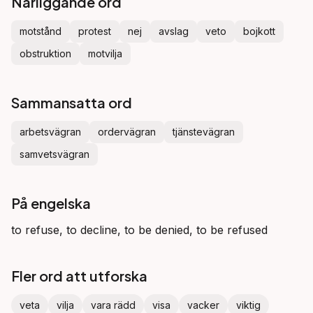
Närliggande ord
motstånd
protest
nej
avslag
veto
bojkott
obstruktion
motvilja
Sammansatta ord
arbetsvägran
ordervägran
tjänstevägran
samvetsvägran
På engelska
to refuse, to decline, to be denied, to be refused
Fler ord att utforska
veta
vilja
vara rädd
visa
vacker
viktig