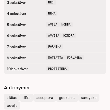
3
bokstäver
NEJ
4
bokstäver
NEKA
5
bokstäver
AVSLÅ
NOBBA
6
bokstäver
AVVISA
HINDRA
7
bokstäver
FÖRNEKA
8
bokstäver
MOTSÄTTA
FÖRVÄGRA
10
bokstäver
PROTESTERA
Antonymer
tillåtas
tillåts
acceptera
godkänna
samtycka
bevilja