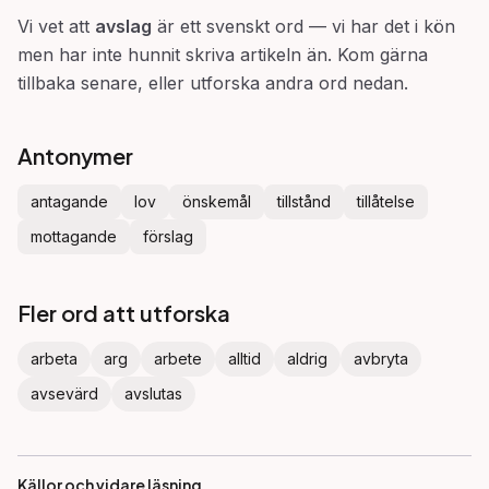
Vi vet att
avslag
är ett svenskt ord — vi har det i kön
men har inte hunnit skriva artikeln än. Kom gärna
tillbaka senare, eller utforska andra ord nedan.
Antonymer
antagande
lov
önskemål
tillstånd
tillåtelse
mottagande
förslag
Fler ord att utforska
arbeta
arg
arbete
alltid
aldrig
avbryta
avsevärd
avslutas
Källor och vidare läsning