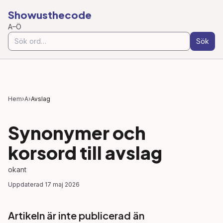
Showusthecode
A–Ö
Sök
Hem
›
A
›
Avslag
Synonymer och
korsord till
avslag
okant
Uppdaterad
17 maj 2026
Artikeln är inte publicerad än