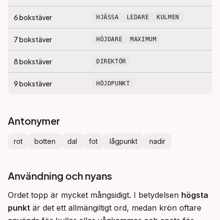
6
bokstäver
HJÄSSA
LEDARE
KULMEN
7
bokstäver
HÖJDARE
MAXIMUM
8
bokstäver
DIREKTÖR
9
bokstäver
HÖJDPUNKT
Antonymer
rot
botten
dal
fot
lågpunkt
nadir
Användning och nyans
Ordet topp är mycket mångsidigt. I betydelsen 
högsta 
punkt
 är det ett allmängiltigt ord, medan krön oftare 