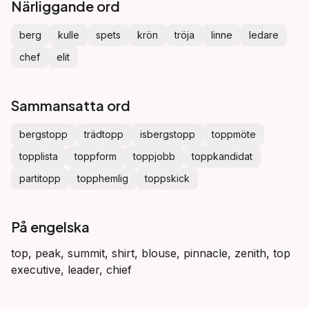
Närliggande ord
berg
kulle
spets
krön
tröja
linne
ledare
chef
elit
Sammansatta ord
bergstopp
trädtopp
isbergstopp
toppmöte
topplista
toppform
toppjobb
toppkandidat
partitopp
topphemlig
toppskick
På engelska
top, peak, summit, shirt, blouse, pinnacle, zenith, top
executive, leader, chief