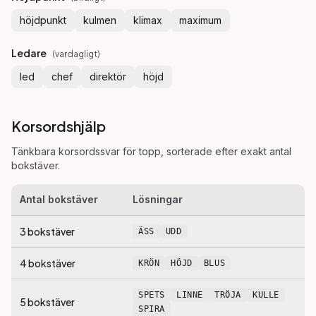
höjdpunkt
kulmen
klimax
maximum
Ledare
(
vardagligt
)
led
chef
direktör
höjd
Korsordshjälp
Tänkbara korsordssvar för
topp
, sorterade efter exakt antal
bokstäver.
Antal bokstäver
Lösningar
3
bokstäver
ÄSS
UDD
4
bokstäver
KRÖN
HÖJD
BLUS
SPETS
LINNE
TRÖJA
KULLE
5
bokstäver
SPIRA