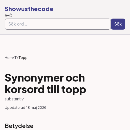
Showusthecode
A–Ö
Sök
Hem
›
T
›
Topp
Synonymer och
korsord till
topp
substantiv
Uppdaterad
18 maj 2026
Betydelse