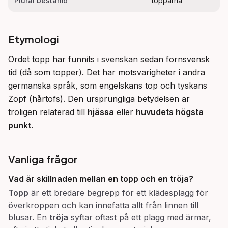
Plural bestämd
topparna
Etymologi
Ordet topp har funnits i svenskan sedan fornsvensk 
tid (då som topper). Det har motsvarigheter i andra 
germanska språk, som engelskans top och tyskans 
Zopf (hårtofs). Den ursprungliga betydelsen är 
troligen relaterad till 
hjässa
 eller 
huvudets högsta 
punkt
.
Vanliga frågor
Vad är skillnaden mellan en topp och en tröja?
Topp
är ett bredare begrepp för ett klädesplagg för
överkroppen och kan innefatta allt från linnen till
blusar. En
tröja
syftar oftast på ett plagg med ärmar,