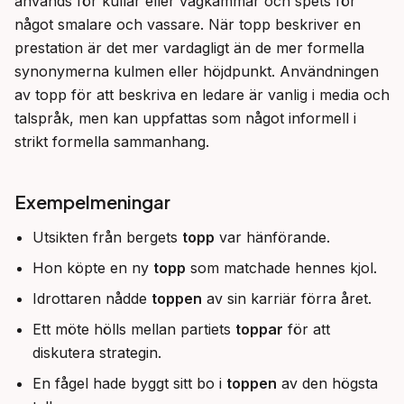
används för kullar eller vågkammar och spets för 
något smalare och vassare. När topp beskriver en 
prestation är det mer vardagligt än de mer formella 
synonymerna kulmen eller höjdpunkt. Användningen 
av topp för att beskriva en ledare är vanlig i media och 
talspråk, men kan uppfattas som något informell i 
strikt formella sammanhang.
Exempelmeningar
Utsikten från bergets
topp
var hänförande.
Hon köpte en ny
topp
som matchade hennes kjol.
Idrottaren nådde
toppen
av sin karriär förra året.
Ett möte hölls mellan partiets
toppar
för att
diskutera strategin.
En fågel hade byggt sitt bo i
toppen
av den högsta