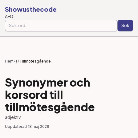
Showusthecode
A–Ö
Sök
Hem
›
T
›
Tillmötesgående
Synonymer och
korsord till
tillmötesgående
adjektiv
Uppdaterad
18 maj 2026