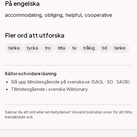
På engelska
accommodating, obliging, helpful, cooperative
Fler ord att utforska
tänka
tycka
tro
titta
ta
tråkig
tid
tanke
Källor och vidare läsning
Slå upp
tillmötesgående
på svenska.se (SAOL · SO · SAOB)
Tillmötesgående
i svenska Wiktionary
Saknar du ett ord eller en betydelse? Använd sökrutan ovan för att hitta
besläktade ord.