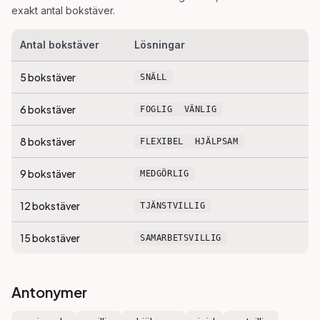
exakt antal bokstäver.
Antal bokstäver
Lösningar
5
bokstäver
SNÄLL
6
bokstäver
FOGLIG
VÄNLIG
8
bokstäver
FLEXIBEL
HJÄLPSAM
9
bokstäver
MEDGÖRLIG
12
bokstäver
TJÄNSTVILLIG
15
bokstäver
SAMARBETSVILLIG
Antonymer